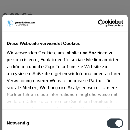
9,00 € *
Inhalt:
8.4 Liter (1,07 € * / 1 Liter)
inkl. MwSt.
ggf. zzgl. Erschwerniszuschlag
Vorrätig
MEHRWEG
Diese Webseite verwendet Cookies
+3,30 € Pfand
Wir verwenden Cookies, um Inhalte und Anzeigen zu
personalisieren, Funktionen für soziale Medien anbieten
In den
Warenkorb
zu können und die Zugriffe auf unsere Website zu
Hinzugefügt
analysieren. Außerdem geben wir Informationen zu Ihrer
Verwendung unserer Website an unsere Partner für
Artikel-Nr.:
15608
soziale Medien, Werbung und Analysen weiter. Unsere
Partner führen diese Informationen möglicherweise mit
Beschreibung
weiteren Daten zusammen, die Sie ihnen bereitgestellt
mehr
haben oder die sie im Rahmen Ihrer Nutzung der Dienste
gesammelt haben.
Einwilligungsauswahl
Zutaten und Allergene
Notwendig
Natürliches Mineralwasser
mehr
Datenschutzbestimmungen