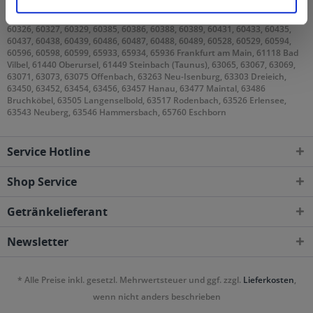
60308, 60311, 60313, 60314, 60316, 60318, 60320, 60322, 60323, 60325,
60326, 60327, 60329, 60385, 60386, 60388, 60389, 60431, 60433, 60435,
60437, 60438, 60439, 60486, 60487, 60488, 60489, 60528, 60529, 60594,
60596, 60598, 60599, 65933, 65934, 65936 Frankfurt am Main, 61118 Bad
Vilbel, 61440 Oberursel, 61449 Steinbach (Taunus), 63065, 63067, 63069,
63071, 63073, 63075 Offenbach, 63263 Neu-Isenburg, 63303 Dreieich,
63450, 63452, 63454, 63456, 63457 Hanau, 63477 Maintal, 63486
Bruchköbel, 63505 Langenselbold, 63517 Rodenbach, 63526 Erlensee,
63543 Neuberg, 63546 Hammersbach, 65760 Eschborn
Service Hotline
Shop Service
Getränkelieferant
Newsletter
* Alle Preise inkl. gesetzl. Mehrwertsteuer und ggf. zzgl.
Lieferkosten
,
wenn nicht anders beschrieben