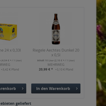
ne 24 x 0,33l
Riegele Aechtes Dunkel 20
x 0,5l
er
(4,54 € * / 1 Liter)
Inhalt
10 Liter
(2,10 € * / 1 Liter)
HRWEG
MEHRWEG
20,99 € *
+3,42 € Pfand
+3,10 € Pfand
renkorb
In den
Warenkorb
gefügt
Hinzugefügt
ebieten geliefert