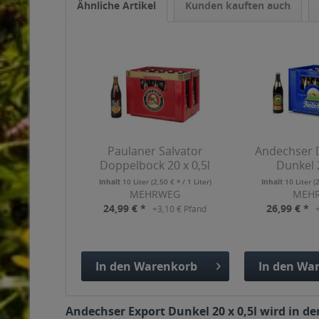
Ähnliche Artikel
Kunden kauften auch
Paulaner Salvator
Andechser 
Doppelbock 20 x 0,5l
Dunkel 2
Inhalt
10 Liter
(2,50 € * / 1 Liter)
Inhalt
10 Liter
(
MEHRWEG
MEH
24,99 € *
26,99 € *
+3,10 € Pfand
In den
Warenkorb
In den
War
Hinzugefügt
Hinzuge
Andechser Export Dunkel 20 x 0,5l wird in de