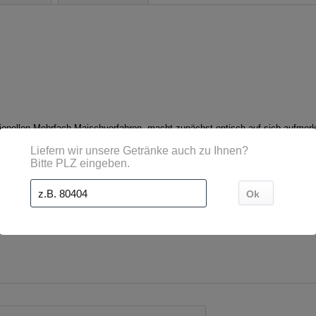
ionellen Mehrfach-Maischverfahren, macht zunächst optisch auf sich aufmer
t dazu der Schaum im Glas. Weiche Dunkelmalzaromen, begleitet von Karamel
k in die Nase. Angenehm spritzig trinkt sich das Andechser Export Dunkel u
zur weichen Röstbittere."
- Mehrweg