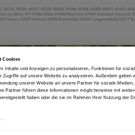
3, 60325, 60326, 60327, 60329, 60385, 60386, 60388, 60389, 60431, 60433, 604
kfurt am Main, 61118 Bad Vilbel, 61440 Oberursel, 61449 Steinbach (Taunus), 
63457 Hanau, 63477 Maintal, 63486 Bruchköbel, 63505 Langenselbold, 63517 R
t Cookies
 Inhalte und Anzeigen zu personalisieren, Funktionen für sozia
ce
Getränkelieferant
e Zugriffe auf unsere Website zu analysieren. Außerdem geben w
m Jugendschutz
Widerrufsrecht
rwendung unserer Website an unsere Partner für soziale Medien
Zahlungsbedingungen Frankfurt
Datenschutz Drink now
re Partner führen diese Informationen möglicherweise mit weite
AGB Drink now
ereitgestellt haben oder die sie im Rahmen Ihrer Nutzung der D
be
en