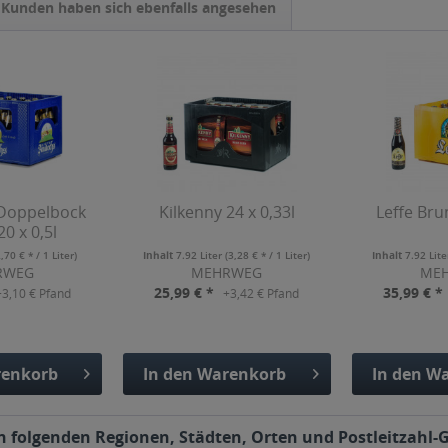
Kunden haben sich ebenfalls angesehen
Doppelbock
Kilkenny 24 x 0,33l
Leffe Bru
0 x 0,5l
2,70 € * / 1 Liter)
Inhalt
7.92 Liter
(3,28 € * / 1 Liter)
Inhalt
7.92 Lit
RWEG
MEHRWEG
ME
25,99 € *
35,99 € *
+3,10 € Pfand
+3,42 € Pfand
enkorb
In den
Warenkorb
In den
Wa
fügt
Hinzugefügt
Hinzu
n folgenden Regionen, Städten, Orten und Postleitzahl-G