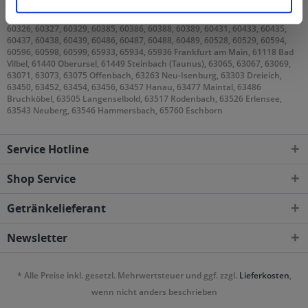
60308, 60311, 60313, 60314, 60316, 60318, 60320, 60322, 60323, 60325,
60326, 60327, 60329, 60385, 60386, 60388, 60389, 60431, 60433, 60435,
60437, 60438, 60439, 60486, 60487, 60488, 60489, 60528, 60529, 60594,
60596, 60598, 60599, 65933, 65934, 65936 Frankfurt am Main, 61118 Bad
Vilbel, 61440 Oberursel, 61449 Steinbach (Taunus), 63065, 63067, 63069,
63071, 63073, 63075 Offenbach, 63263 Neu-Isenburg, 63303 Dreieich,
63450, 63452, 63454, 63456, 63457 Hanau, 63477 Maintal, 63486
Bruchköbel, 63505 Langenselbold, 63517 Rodenbach, 63526 Erlensee,
63543 Neuberg, 63546 Hammersbach, 65760 Eschborn
Service Hotline
Shop Service
Getränkelieferant
Newsletter
* Alle Preise inkl. gesetzl. Mehrwertsteuer und ggf. zzgl.
Lieferkosten
,
wenn nicht anders beschrieben