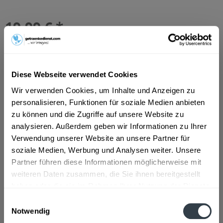
19,99 € *
Inhalt:
7.92 Liter (2,52 € * / 1 Liter)
inkl. MwSt.
ggf. zzgl. Erschwerniszuschlag
Vorrätig
MEHRWEG
Diese Webseite verwendet Cookies
+3,42 € Pfand
Wir verwenden Cookies, um Inhalte und Anzeigen zu
personalisieren, Funktionen für soziale Medien anbieten
In den
Warenkorb
zu können und die Zugriffe auf unsere Website zu
Hinzugefügt
analysieren. Außerdem geben wir Informationen zu Ihrer
Verwendung unserer Website an unsere Partner für
Artikel-Nr.:
10486
soziale Medien, Werbung und Analysen weiter. Unsere
Partner führen diese Informationen möglicherweise mit
Beschreibung
weiteren Daten zusammen, die Sie ihnen bereitgestellt
So beschreibt der Hersteller sein Produkt: "Seit über
haben oder die sie im Rahmen Ihrer Nutzung der Dienste
einhundert Jahren brauen wir...
mehr
gesammelt haben.
Einwilligungsauswahl
Notwendig
Zutaten und Allergene
Datenschutzbestimmungen