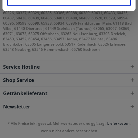
60308, 60311, 60313, 60314, 60316, 60318, 60320, 60322, 60323, 60325,
60326, 60327, 60329, 60385, 60386, 60388, 60389, 60431, 60433, 60435,
60437, 60438, 60439, 60486, 60487, 60488, 60489, 60528, 60529, 60594,
60596, 60598, 60599, 65933, 65934, 65936 Frankfurt am Main, 61118 Bad
Vilbel, 61440 Oberursel, 61449 Steinbach (Taunus), 63065, 63067, 63069,
63071, 63073, 63075 Offenbach, 63263 Neu-Isenburg, 63303 Dreieich,
63450, 63452, 63454, 63456, 63457 Hanau, 63477 Maintal, 63486
Bruchköbel, 63505 Langenselbold, 63517 Rodenbach, 63526 Erlensee,
63543 Neuberg, 63546 Hammersbach, 65760 Eschborn
Service Hotline
Shop Service
Getränkelieferant
Newsletter
* Alle Preise inkl. gesetzl. Mehrwertsteuer und ggf. zzgl.
Lieferkosten
,
wenn nicht anders beschrieben