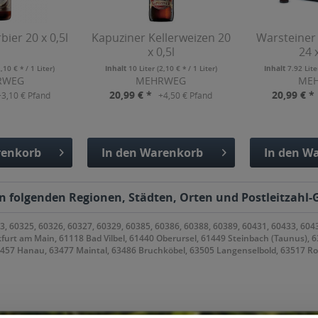
bier 20 x 0,5l
Kapuziner Kellerweizen 20
Warsteiner
x 0,5l
24 
2,10 € * / 1 Liter)
Inhalt
10 Liter
(2,10 € * / 1 Liter)
Inhalt
7.92 Lit
RWEG
MEHRWEG
ME
20,99 € *
20,99 € *
+3,10 € Pfand
+4,50 € Pfand
enkorb
In den
Warenkorb
In den
Wa
fügt
Hinzugefügt
Hinzu
den folgenden Regionen, Städten, Orten und Postleitzahl-G
3, 60325, 60326, 60327, 60329, 60385, 60386, 60388, 60389, 60431, 60433, 604
kfurt am Main, 61118 Bad Vilbel, 61440 Oberursel, 61449 Steinbach (Taunus), 
63457 Hanau, 63477 Maintal, 63486 Bruchköbel, 63505 Langenselbold, 63517 R