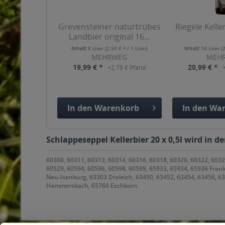
Grevensteiner naturtrübes
Riegele Keller
Landbier original 16...
Inhalt
8 Liter
(2,50 € * / 1 Liter)
Inhalt
10 Liter
(
MEHRWEG
MEH
19,99 € *
20,99 € *
+2,78 € Pfand
In den
Warenkorb
In den
War
Hinzugefügt
Hinzuge
Schlappeseppel Kellerbier 20 x 0,5l wird in 
60308, 60311, 60313, 60314, 60316, 60318, 60320, 60322, 6032
60529, 60594, 60596, 60598, 60599, 65933, 65934, 65936 Fran
Neu-Isenburg, 63303 Dreieich, 63450, 63452, 63454, 63456, 
Hammersbach, 65760 Eschborn