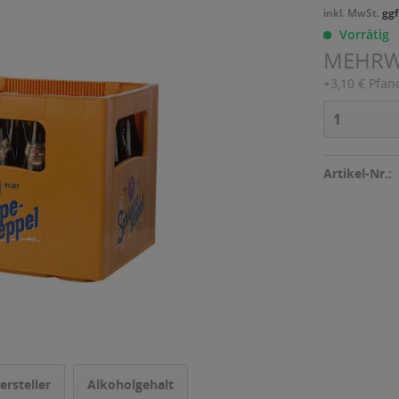
inkl. MwSt.
ggf
Vorrätig
MEHR
+3,10 € Pfan
Artikel-Nr.:
ersteller
Alkoholgehalt