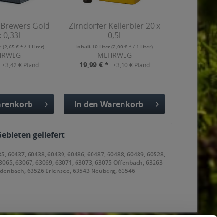
 Brewers Gold
Zirndorfer Kellerbier 20 x
x 0,33l
0,5l
er
(2,65 € * / 1 Liter)
Inhalt
10 Liter
(2,00 € * / 1 Liter)
HRWEG
MEHRWEG
19,99 € *
+3,42 € Pfand
+3,10 € Pfand
renkorb
In den
Warenkorb
gefügt
Hinzugefügt
ebieten geliefert
35, 60437, 60438, 60439, 60486, 60487, 60488, 60489, 60528,
63065, 63067, 63069, 63071, 63073, 63075 Offenbach, 63263
odenbach, 63526 Erlensee, 63543 Neuberg, 63546