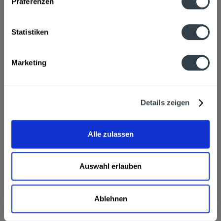
Präferenzen
Hersteller
Statistiken
Brauerei Gold Ochsen GmbH, Veitsbrunnenweg 3 Bis 8,
89073 Ulm
mehr
Marketing
Alkoholgehalt
5,1% vol
mehr
Details zeigen
Ähnliche Artikel
Alle zulassen
Kunden haben sich ebenfalls angesehen
Ulmer Gold Ochsen Kellerbier naturtrüb 20 x 0,5l wird
in den folgenden Regionen, Städten, Orten und
Auswahl erlauben
Postleitzahl-Gebieten geliefert
60308, 60311, 60313, 60314, 60316, 60318, 60320, 60322, 60323, 60325,
Ablehnen
60326, 60327, 60329, 60385, 60386, 60388, 60389, 60431, 60433, 60435,
60437, 60438, 60439, 60486, 60487, 60488, 60489, 60528, 60529, 60594,