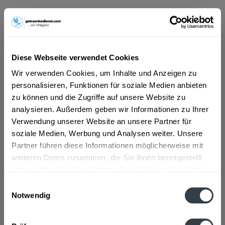
21,99 € *
Inhalt:
10 Liter (2,20 € * / 1 Liter)
inkl. MwSt.
ggf. zzgl. Erschwerniszuschlag
Diese Webseite verwendet Cookies
Vorrätig
MEHRWEG
Wir verwenden Cookies, um Inhalte und Anzeigen zu
personalisieren, Funktionen für soziale Medien anbieten
+3,10 € Pfand
zu können und die Zugriffe auf unsere Website zu
In den
Warenkorb
analysieren. Außerdem geben wir Informationen zu Ihrer
Verwendung unserer Website an unsere Partner für
Hinzugefügt
soziale Medien, Werbung und Analysen weiter. Unsere
Artikel-Nr.:
34198
Partner führen diese Informationen möglicherweise mit
weiteren Daten zusammen, die Sie ihnen bereitgestellt
Beschreibung
haben oder die sie im Rahmen Ihrer Nutzung der Dienste
mehr
gesammelt haben.
Einwilligungsauswahl
Notwendig
Datenschutzbestimmungen
Zutaten und Allergene
Brauwasser, GERSTENMALZ, Hopfen, Hefe
mehr