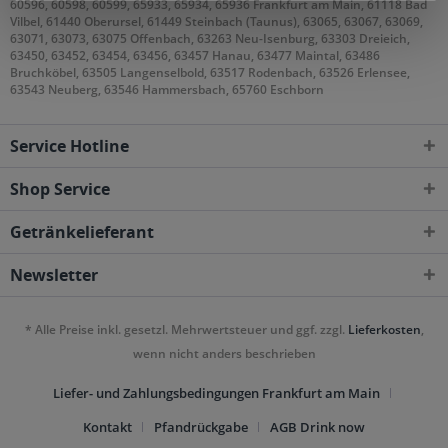
60596, 60598, 60599, 65933, 65934, 65936 Frankfurt am Main, 61118 Bad
Vilbel, 61440 Oberursel, 61449 Steinbach (Taunus), 63065, 63067, 63069,
63071, 63073, 63075 Offenbach, 63263 Neu-Isenburg, 63303 Dreieich,
63450, 63452, 63454, 63456, 63457 Hanau, 63477 Maintal, 63486
Bruchköbel, 63505 Langenselbold, 63517 Rodenbach, 63526 Erlensee,
63543 Neuberg, 63546 Hammersbach, 65760 Eschborn
Service Hotline
Shop Service
Getränkelieferant
Newsletter
* Alle Preise inkl. gesetzl. Mehrwertsteuer und ggf. zzgl.
Lieferkosten
,
wenn nicht anders beschrieben
Liefer- und Zahlungsbedingungen Frankfurt am Main
Kontakt
Pfandrückgabe
AGB Drink now