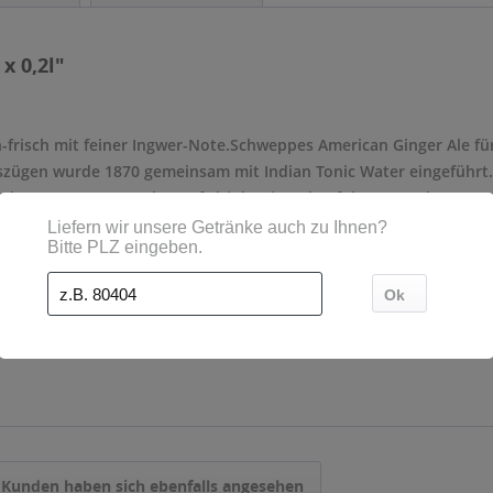
x 0,2l"
h-frisch mit feiner Ingwer-Note.Schweppes American Ginger Ale f
szügen wurde 1870 gemeinsam mit Indian Tonic Water eingeführt.
Champagner unter den Softdrinks einmal auf der Zunge hatte, 
osen wie Whiskey oder Ramazotti ein einzigartiger Genuss!"
- Mehrweg
0,33 l
Kunden haben sich ebenfalls angesehen