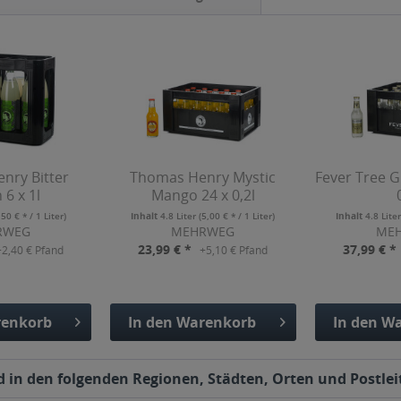
nry Bitter
Thomas Henry Mystic
Fever Tree G
6 x 1l
Mango 24 x 0,2l
,50 € * / 1 Liter)
Inhalt
4.8 Liter
(5,00 € * / 1 Liter)
Inhalt
4.8 Lite
RWEG
MEHRWEG
ME
23,99 € *
37,99 € *
+2,40 € Pfand
+5,10 € Pfand
enkorb
In den
Warenkorb
In den
Wa
fügt
Hinzugefügt
Hinzu
d in den folgenden Regionen, Städten, Orten und Postleit