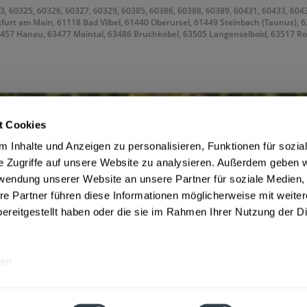
3, 60325, 60326, 60327, 60329, 60385, 60386, 60388, 60389, 60431, 60433, 604
kfurt am Main, 61118 Bad Vilbel, 61440 Oberursel, 61449 Steinbach (Taunus), 
63457 Hanau, 63477 Maintal, 63486 Bruchköbel, 63505 Langenselbold, 63517 R
t Cookies
 Inhalte und Anzeigen zu personalisieren, Funktionen für sozia
ce
Getränkelieferant
e Zugriffe auf unsere Website zu analysieren. Außerdem geben w
m Jugendschutz
Widerrufsrecht
rwendung unserer Website an unsere Partner für soziale Medien
Zahlungsbedingungen Frankfurt
Datenschutz Drink now
re Partner führen diese Informationen möglicherweise mit weite
AGB Drink now
ereitgestellt haben oder die sie im Rahmen Ihrer Nutzung der D
be
en
e inkl. gesetzl. Mehrwertsteuer und ggf. zzgl.
Lieferkosten
, wenn nicht anders