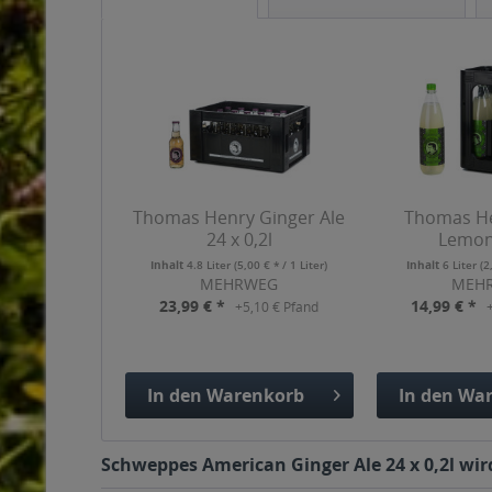
Thomas Henry Ginger Ale
Thomas He
24 x 0,2l
Lemon 
Inhalt
4.8 Liter
(5,00 € * / 1 Liter)
Inhalt
6 Liter
(2
MEHRWEG
MEH
23,99 € *
14,99 € *
+5,10 € Pfand
In den
Warenkorb
In den
War
Hinzugefügt
Hinzuge
Schweppes American Ginger Ale 24 x 0,2l wir