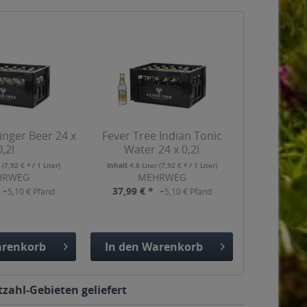
inger Beer 24 x
Fever Tree Indian Tonic
0,2l
Water 24 x 0,2l
r
(7,92 € * / 1 Liter)
Inhalt
4.8 Liter
(7,92 € * / 1 Liter)
HRWEG
MEHRWEG
37,99 € *
+5,10 € Pfand
+5,10 € Pfand
renkorb
In den
Warenkorb
gefügt
Hinzugefügt
zahl-Gebieten geliefert