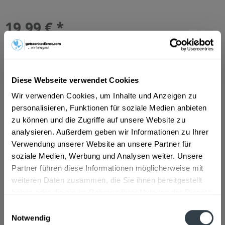
19,99 € *
Inhalt:
4.8 Liter (4,17 € * / 1 Liter)
inkl. MwSt.
ggf. zzgl. Erschwerniszuschlag
Vorrätig
MEHRWEG
Diese Webseite verwendet Cookies
+5,10 € Pfand
Wir verwenden Cookies, um Inhalte und Anzeigen zu
In den
Warenkorb
personalisieren, Funktionen für soziale Medien anbieten
zu können und die Zugriffe auf unsere Website zu
Hinzugefügt
analysieren. Außerdem geben wir Informationen zu Ihrer
Artikel-Nr.:
15588
Verwendung unserer Website an unsere Partner für
soziale Medien, Werbung und Analysen weiter. Unsere
Beschreibung
Partner führen diese Informationen möglicherweise mit
weiteren Daten zusammen, die Sie ihnen bereitgestellt
mehr
haben oder die sie im Rahmen Ihrer Nutzung der Dienste
gesammelt haben.
Zutaten und Allergene
Einwilligungsauswahl
Notwendig
Apfelsaft aus Apfelsaftkonzentrat, Wasser, Kohlensäure