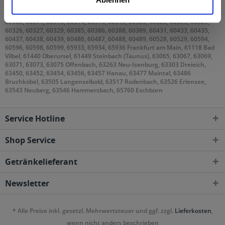
geliefert
60308, 60311, 60313, 60314, 60316, 60318, 60320, 60322, 60323, 60325,
60326, 60327, 60329, 60385, 60386, 60388, 60389, 60431, 60433, 60435,
60437, 60438, 60439, 60486, 60487, 60488, 60489, 60528, 60529, 60594,
60596, 60598, 60599, 65933, 65934, 65936 Frankfurt am Main, 61118 Bad
Vilbel, 61440 Oberursel, 61449 Steinbach (Taunus), 63065, 63067, 63069,
63071, 63073, 63075 Offenbach, 63263 Neu-Isenburg, 63303 Dreieich,
63450, 63452, 63454, 63456, 63457 Hanau, 63477 Maintal, 63486
Bruchköbel, 63505 Langenselbold, 63517 Rodenbach, 63526 Erlensee,
63543 Neuberg, 63546 Hammersbach, 65760 Eschborn
Service Hotline
Shop Service
Getränkelieferant
Newsletter
* Alle Preise inkl. gesetzl. Mehrwertsteuer und ggf. zzgl.
Lieferkosten
,
wenn nicht anders beschrieben