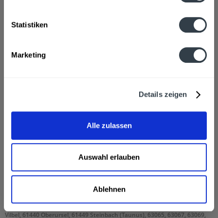
Hersteller
Statistiken
Hassia Mineralquellen GmbH & Co. KG, Gießener Str. 18-30,
61118 Bad Vilbel
mehr
Marketing
Ähnliche Artikel
Kunden kauften auch
Details zeigen
Kunden haben sich ebenfalls angesehen
Alle zulassen
Elisabethen Quelle Pur 11 x 0,5l wird in den folgenden
Regionen, Städten, Orten und Postleitzahl-Gebieten
Auswahl erlauben
geliefert
60308, 60311, 60313, 60314, 60316, 60318, 60320, 60322, 60323, 60325,
Ablehnen
60326, 60327, 60329, 60385, 60386, 60388, 60389, 60431, 60433, 60435,
60437, 60438, 60439, 60486, 60487, 60488, 60489, 60528, 60529, 60594,
60596, 60598, 60599, 65933, 65934, 65936 Frankfurt am Main, 61118 Bad
Vilbel, 61440 Oberursel, 61449 Steinbach (Taunus), 63065, 63067, 63069,