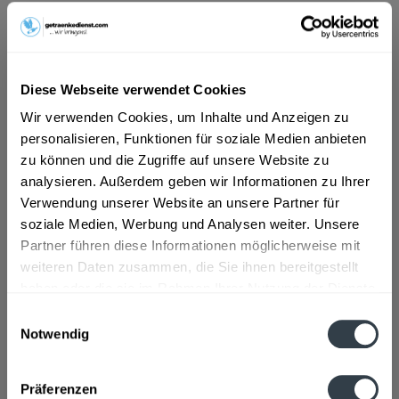
7,99 € *
Inhalt:
5.5 Liter (1,45 € * / 1 Liter)
inkl. MwSt.
ggf. zzgl. Erschwerniszuschlag
Diese Webseite verwendet Cookies
Vorrätig
Wir verwenden Cookies, um Inhalte und Anzeigen zu
MEHRWEG
personalisieren, Funktionen für soziale Medien anbieten
+4,25 € Pfand
zu können und die Zugriffe auf unsere Website zu
analysieren. Außerdem geben wir Informationen zu Ihrer
In den
Warenkorb
Verwendung unserer Website an unsere Partner für
Hinzugefügt
soziale Medien, Werbung und Analysen weiter. Unsere
Partner führen diese Informationen möglicherweise mit
Artikel-Nr.:
24916
weiteren Daten zusammen, die Sie ihnen bereitgestellt
haben oder die sie im Rahmen Ihrer Nutzung der Dienste
Beschreibung
gesammelt haben.
Einwilligungsauswahl
mehr
Notwendig
Datenschutzbestimmungen
Zutaten und Allergene
Präferenzen
Natürliches Mineralwasser
mehr