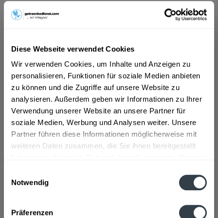
9,50 € *
Inhalt:
8.4 Liter (1,13 € * / 1 Liter)
inkl. MwSt.
ggf. zzgl. Erschwerniszuschlag
Diese Webseite verwendet Cookies
Vorrätig
Wir verwenden Cookies, um Inhalte und Anzeigen zu
MEHRWEG
personalisieren, Funktionen für soziale Medien anbieten
+3,30 € Pfand
zu können und die Zugriffe auf unsere Website zu
analysieren. Außerdem geben wir Informationen zu Ihrer
In den
Warenkorb
Verwendung unserer Website an unsere Partner für
Hinzugefügt
soziale Medien, Werbung und Analysen weiter. Unsere
Partner führen diese Informationen möglicherweise mit
Artikel-Nr.:
32118
weiteren Daten zusammen, die Sie ihnen bereitgestellt
haben oder die sie im Rahmen Ihrer Nutzung der Dienste
Beschreibung
gesammelt haben.
Einwilligungsauswahl
mehr
Notwendig
Datenschutzbestimmungen
Zutaten und Allergene
Präferenzen
Natürliches Mineralwasser
mehr