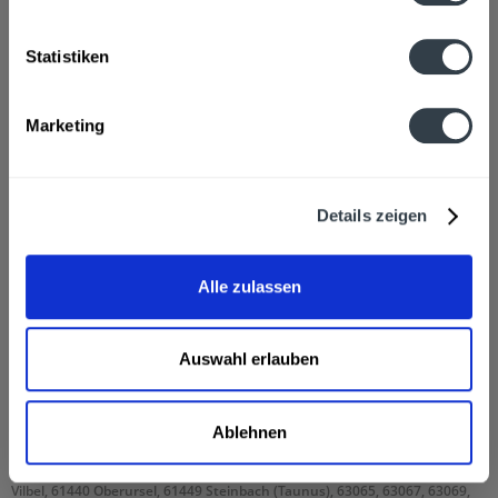
Hersteller
Statistiken
MineralBrunnen RhönSprudel Egon Schindel GmbH,
Weikardshof 2, D-36157 Ebersburg-Weyhers
mehr
Marketing
Ähnliche Artikel
Kunden kauften auch
Details zeigen
Kunden haben sich ebenfalls angesehen
Alle zulassen
RhönSprudel Naturell 12 x 0,7l wird in den folgenden
Regionen, Städten, Orten und Postleitzahl-Gebieten
Auswahl erlauben
geliefert
60308, 60311, 60313, 60314, 60316, 60318, 60320, 60322, 60323, 60325,
Ablehnen
60326, 60327, 60329, 60385, 60386, 60388, 60389, 60431, 60433, 60435,
60437, 60438, 60439, 60486, 60487, 60488, 60489, 60528, 60529, 60594,
60596, 60598, 60599, 65933, 65934, 65936 Frankfurt am Main, 61118 Bad
Vilbel, 61440 Oberursel, 61449 Steinbach (Taunus), 63065, 63067, 63069,