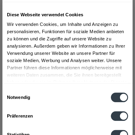
ab 20,01 € *
Diese Webseite verwendet Cookies
Inhalt:
12 Liter (1,67 € * / 1 Liter)
Wir verwenden Cookies, um Inhalte und Anzeigen zu
inkl. MwSt.
ggf. zzgl. Erschwerniszuschlag
personalisieren, Funktionen für soziale Medien anbieten
Vorrätig
zu können und die Zugriffe auf unsere Website zu
MEHRWEG
analysieren. Außerdem geben wir Informationen zu Ihrer
+6,48 € Pfand
Verwendung unserer Website an unsere Partner für
soziale Medien, Werbung und Analysen weiter. Unsere
In den
Warenkorb
Partner führen diese Informationen möglicherweise mit
weiteren Daten zusammen, die Sie ihnen bereitgestellt
haben oder die sie im Rahmen Ihrer Nutzung der Dienste
Artikel-Nr.:
37808
gesammelt haben.
Verfügbar in:
Einwilligungsauswahl
Notwendig
Datenschutzbestimmungen
Beschreibung
mehr
Präferenzen
Hersteller
Statistiken