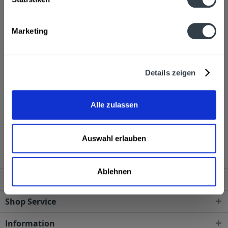
Litzellachner Ferdinand & Sabine, Abetzdorf 6, 3331
Kematen/Ybbs
mehr
Marketing
Ähnliche Artikel
Kunden kauften auch
Details zeigen
Kunden haben sich ebenfalls angesehen
Alle zulassen
Ferdl Johannisbeersaft 12 x 1l wird in den folgenden
Regionen, Städten, Orten und Postleitzahl-Gebieten
geliefert
Auswahl erlauben
Ablehnen
Service Hotline
Shop Service
Information