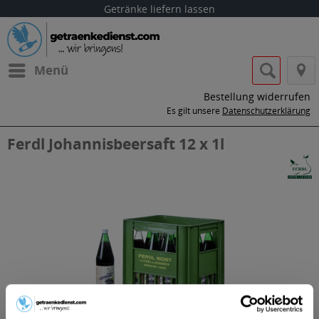
Getränke liefern lassen
Menü
Bestellung widerrufen
Es gilt unsere
Datenschutzerklärung
Ferdl Johannisbeersaft 12 x 1l