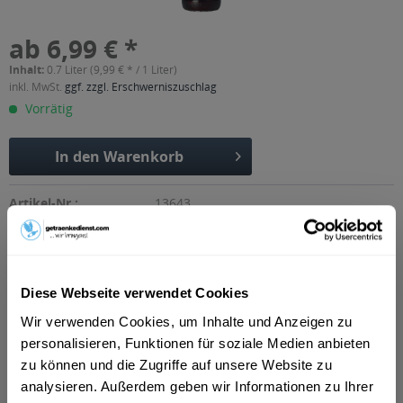
ab 6,99 € *
Inhalt:
0.7 Liter (9,99 € * / 1 Liter)
inkl. MwSt.
ggf. zzgl. Erschwerniszuschlag
Vorrätig
In den
Warenkorb
Artikel-Nr.:
13643
Verfügbar in:
Erfurt
,
Weimar
,
Gotha
,
Alkersleben, Arnstadt, Bösleben-
Wüllersleben, Dornheim, Osthausen-Wülfershausen,
Wachsenburggemeinde, Wipfratal, Witzleben
,
Apfelstädt,
Gamstädt, Ingersleben, Neudietendorf, Nottleben
,
Bad
Diese Webseite verwendet Cookies
Langensalza, Behringen, Bothenheilingen, Issersheilingen,
Wir verwenden Cookies, um Inhalte und Anzeigen zu
Kirchheilingen, Kleinwelsbach, Mülverstedt, Neunheilingen,
personalisieren, Funktionen für soziale Medien anbieten
Schönstedt, Sundhausen, Tottleben, Weberstedt
,
Ballstädt,
Brüheim, Bufleben, Ebenheim, Emleben, Eschenbergen,
zu können und die Zugriffe auf unsere Website zu
Friedrichswerth, Friemar, Goldbach, Grabsleben,
analysieren. Außerdem geben wir Informationen zu Ihrer
Günthersleben, Haina, Hochheim, Molschleben, Mühlberg,