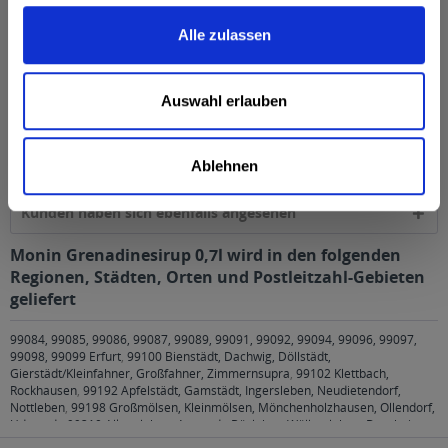
BERNARD-MASSARD, D-54290 Trier
mehr
Alle zulassen
Nährwertangaben
Brennwert 1263kJ/302kcal Fett 0g davon gesättigte
Auswahl erlauben
Fettsäuren 0g Kohlenhydrate...
mehr
Ähnliche Artikel
Ablehnen
Kunden haben sich ebenfalls angesehen
Monin Grenadinesirup 0,7l wird in den folgenden
Regionen, Städten, Orten und Postleitzahl-Gebieten
geliefert
99084, 99085, 99086, 99087, 99089, 99091, 99092, 99094, 99096, 99097,
99098, 99099 Erfurt
,
99100 Bienstädt, Dachwig, Döllstädt,
Gierstädt/Kleinfahner, Großfahner, Zimmernsupra
,
99102 Klettbach,
Rockhausen
,
99192 Apfelstädt, Gamstädt, Ingersleben, Neudietendorf,
Nottleben
,
99198 Großmölsen, Kleinmölsen, Mönchenholzhausen, Ollendorf,
Udestedt
,
99310 Alkersleben, Arnstadt, Bösleben-Wüllersleben, Dornheim,
Osthausen-Wülfershausen, Wachsenburggemeinde, Wipfratal, Witzleben
,