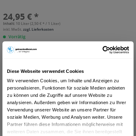
24,95 € *
Inhalt:
10 Liter (2,50 € * / 1 Liter)
inkl. MwSt.
zzgl. Lieferkosten
Vorrätig
MEHRWEG
+3,10 € Pfand
In den
Warenkorb
Diese Webseite verwendet Cookies
Hinzugefügt
Wir verwenden Cookies, um Inhalte und Anzeigen zu
Artikel-Nr.:
10493
personalisieren, Funktionen für soziale Medien anbieten
zu können und die Zugriffe auf unsere Website zu
Beschreibung
analysieren. Außerdem geben wir Informationen zu Ihrer
So beschreibt der Hersteller sein Produkt: "Maisel's Weisse
Verwendung unserer Website an unsere Partner für
Alkoholfrei ist das ideale Fitness-...
mehr
soziale Medien, Werbung und Analysen weiter. Unsere
Partner führen diese Informationen möglicherweise mit
Zutaten und Allergene
weiteren Daten zusammen, die Sie ihnen bereitgestellt