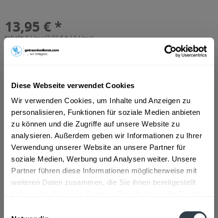
13,95 € *
Inhalt:
6 Liter (2,33 € * / 1 Liter)
inkl. MwSt.
zzgl. Lieferkosten
Vorrätig
MEHRWEG
+2,40 € Pfand
Diese Webseite verwendet Cookies
Wir verwenden Cookies, um Inhalte und Anzeigen zu
In den
Warenkorb
personalisieren, Funktionen für soziale Medien anbieten
Hinzugefügt
zu können und die Zugriffe auf unsere Website zu
analysieren. Außerdem geben wir Informationen zu Ihrer
Artikel-Nr.:
26526
Verwendung unserer Website an unsere Partner für
soziale Medien, Werbung und Analysen weiter. Unsere
Beschreibung
Partner führen diese Informationen möglicherweise mit
mehr
weiteren Daten zusammen, die Sie ihnen bereitgestellt
haben oder die sie im Rahmen Ihrer Nutzung der Dienste
Zutaten und Allergene
gesammelt haben.
Einwilligungsauswahl
Apfelsaft, Antioxidationsmittel L-Ascorbinsäure
mehr