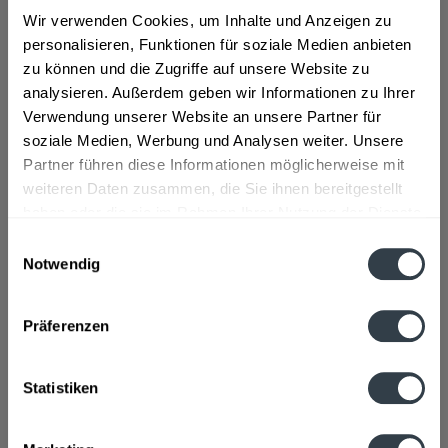
Wir verwenden Cookies, um Inhalte und Anzeigen zu
Zutaten und Allergene
personalisieren, Funktionen für soziale Medien anbieten
Wasser, GERSTENMALZ, Hopfen, Hopfenextrakt
mehr
zu können und die Zugriffe auf unsere Website zu
analysieren. Außerdem geben wir Informationen zu Ihrer
Lebensmittelunternehmer
Verwendung unserer Website an unsere Partner für
Altenmünster Brauer Bier GmbH, 87616 Marktoberdorf
soziale Medien, Werbung und Analysen weiter. Unsere
Schwendener Straße 18
mehr
Partner führen diese Informationen möglicherweise mit
weiteren Daten zusammen, die Sie ihnen bereitgestellt
Alkoholgehalt
haben oder die sie im Rahmen Ihrer Nutzung der Dienste
4,9% vol
mehr
gesammelt haben.
Einwilligungsauswahl
Notwendig
Datenschutzbestimmungen
Nährwertangaben
Brennwert 41 kcal / 170 kJ Fett 0,5 g davon gesättigte
Präferenzen
Fettsäuren 0,1 g...
mehr
Ähnliche Artikel
Statistiken
Kunden kauften auch