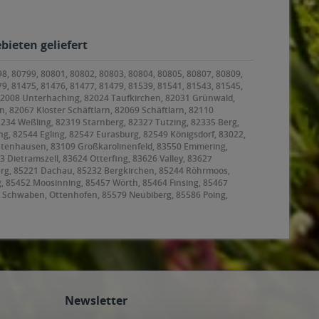
bieten geliefert
98, 80799, 80801, 80802, 80803, 80804, 80805, 80807, 80809,
79, 81475, 81476, 81477, 81479, 81539, 81541, 81543, 81545,
 82008 Unterhaching, 82024 Taufkirchen, 82031 Grünwald,
, 82067 Kloster Schäftlarn, 82069 Schäftlarn, 82110
2234 Weßling, 82319 Starnberg, 82327 Tutzing, 82335 Berg,
g, 82544 Egling, 82547 Eurasburg, 82549 Königsdorf, 83022,
ntenhausen, 83109 Großkarolinenfeld, 83550 Emmering,
ietramszell, 83624 Otterfing, 83626 Valley, 83627
rg, 85221 Dachau, 85232 Bergkirchen, 85244 Röhrmoos,
g, 85452 Moosinning, 85457 Wörth, 85464 Finsing, 85467
 Schwaben, Ottenhofen, 85579 Neubiberg, 85586 Poing,
, 85625 Baiern, Glonn, 85630 Grasbrunn, 85635
ating, 85659 Forstern, 85661 Forstinning, 85662
8 Garching bei München, 85757 Karlsfeld, 85764
Newsletter