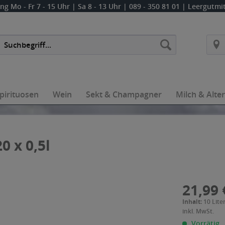
ung
Mo - Fr 7 - 15 Uhr | Sa 8 - 13 Uhr
| 089 - 350 81 01 | Leergutm
pirituosen
Wein
Sekt & Champagner
Milch & Alte
 x 0,5l
21,99 
Inhalt:
10 Liter
inkl. MwSt.
Vorrätig