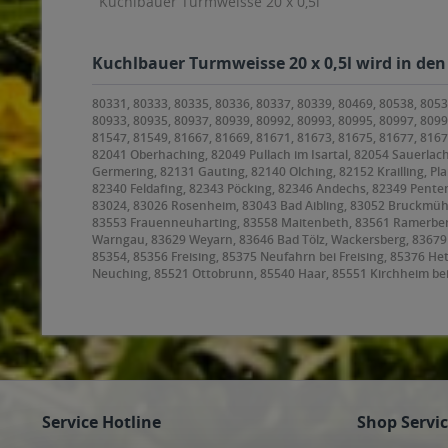
Kuchlbauer Turmweisse 20 x 0,5l
Kuchlbauer Turmweisse 20 x 0,5l wird in den
80331, 80333, 80335, 80336, 80337, 80339, 80469, 80538, 8053
80933, 80935, 80937, 80939, 80992, 80993, 80995, 80997, 8099
81547, 81549, 81667, 81669, 81671, 81673, 81675, 81677, 816
82041 Oberhaching, 82049 Pullach im Isartal, 82054 Sauerlach
Germering, 82131 Gauting, 82140 Olching, 82152 Krailling, Pl
82340 Feldafing, 82343 Pöcking, 82346 Andechs, 82349 Penten
83024, 83026 Rosenheim, 83043 Bad Aibling, 83052 Bruckmüh
83553 Frauenneuharting, 83558 Maitenbeth, 83561 Ramerberg,
Warngau, 83629 Weyarn, 83646 Bad Tölz, Wackersberg, 8367
85354, 85356 Freising, 85375 Neufahrn bei Freising, 85376 H
Neuching, 85521 Ottobrunn, 85540 Haar, 85551 Kirchheim be
85591 Vaterstetten, 85598 Baldham, 85599 Parsdorf, 85604 Z
Höhenkirchen-Siegertsbrunn, 85640 Putzbrunn, 85643 Steinhör
Hohenbrunn, 85664 Hohenlinden, 85665 Moosach, 85667 Oberp
Oberschleißheim, 85774 Unterföhring
Service Hotline
Shop Servi