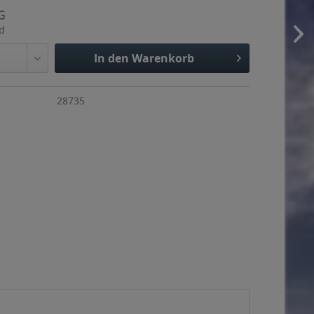
G
nd
In den Warenkorb
28735