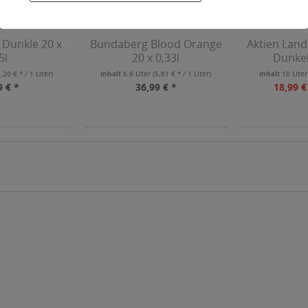
 Dunkle 20 x
Bundaberg Blood Orange
Aktien Land
5l
20 x 0,33l
Dunkel
4,20 € * / 1 Liter)
Inhalt
6.6 Liter
(5,61 € * / 1 Liter)
Inhalt
10 Lite
9 € *
36,99 € *
18,99 €