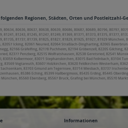
 folgenden Regionen, Städten, Orten und Postleitzahl-Ge
9, 80634, 80636, 80637, 80638, 80639, 80686, 80687, 80689, 80796, 80797, 807
9, 81241, 81243, 81245, 81247, 81249, 81369, 81371, 81373, 81375, 81377, 813
79, 81735, 81737, 81739, 81825, 81827, 81829, 81925, 81927, 81929 München,
, 82057 Icking, 82061 Neuried, 82064 Straßlach-Dingharting, 82065 Baierbrunn
anegg, 82166 Gräfelfing, 82178 Puchheim, 82194 Gröbenzell, 82205 Gilching, 8
ried, 82377 Penzberg, 82515 Wolfratshausen, 82538 Geretsried, 82541 Münsin
l, 83059 Kolbermoor, 83071 Stephanskirchen, 83075 Bad Feilnbach, 83104 Tu
 83569 Vogtareuth, 83607 Holzkirchen, 83620 Feldkirchen-Westerham, 83623 D
9 Sachsenkam, 83703 Gmund am Tegernsee, 83714 Miesbach, 83737 Irschenbe
etzenhausen, 85386 Eching, 85399 Hallbergmoos, 85435 Erding, 85445 Oberdin
i München, 85560 Ebersberg, 85567 Bruck, Grafing bei München, 85570 Markt
orneding, 85609 Aschheim, 85614 Kirchseeon, 85617 Aßling, 85622 Feldkirchen
ing, 85646 Anzing, 85649 Brunnthal, 85652 Pliening, 85653 Aying, 85658 Egm
frammern, 85669 Pastetten, 85716 Unterschleißheim, 85737 Ismaning, 8574
ce
Informationen