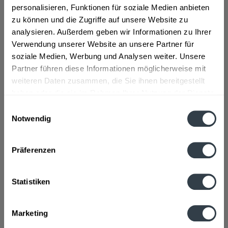
personalisieren, Funktionen für soziale Medien anbieten
Zutaten und Allergene
zu können und die Zugriffe auf unsere Website zu
Wasser, GERSTENMALZ, Hopfen, Gärungskohlensäure, Hefe
analysieren. Außerdem geben wir Informationen zu Ihrer
mehr
Verwendung unserer Website an unsere Partner für
soziale Medien, Werbung und Analysen weiter. Unsere
Lebensmittelunternehmer
Partner führen diese Informationen möglicherweise mit
Riedenburger Brauhaus, Hammerweg 5, 93339 Riedenburg
weiteren Daten zusammen, die Sie ihnen bereitgestellt
mehr
haben oder die sie im Rahmen Ihrer Nutzung der Dienste
gesammelt haben.
Einwilligungsauswahl
Nährwertangaben
Notwendig
Datenschutzbestimmungen
Brennwert 22 kcal / 90 kJ Fett davon gesättigte
Fettsäuren...
mehr
Präferenzen
Ähnliche Artikel
Statistiken
Kunden kauften auch
Marketing
Kunden haben sich ebenfalls angesehen