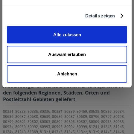
Zuletzt angesehen
Details zeigen
Alle zulassen
Auswahl erlauben
Riedenburger Ur-Helles alkoholfrei 10 x 0,5l
Ablehnen
Riedenburger Ur-Helles alkoholfrei 10 x 0,5l wird in
den folgenden Regionen, Städten, Orten und
Postleitzahl-Gebieten geliefert
80331, 80333, 80335, 80336, 80337, 80339, 80469, 80538, 80539, 80634,
80636, 80637, 80638, 80639, 80686, 80687, 80689, 80796, 80797, 80798,
80799, 80801, 80802, 80803, 80804, 80805, 80807, 80809, 80933, 80935,
80937, 80939, 80992, 80993, 80995, 80997, 80999, 81241, 81243, 81245,
81247, 81249, 81369, 81371, 81373, 81375, 81377, 81379, 81475, 81476,