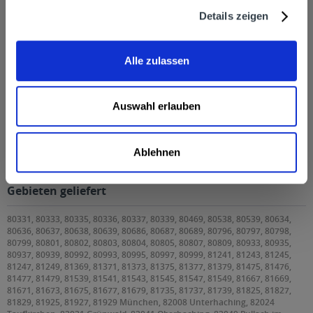
Details zeigen
Alle zulassen
Auswahl erlauben
Holzkirchner Oberbräu Urtyp 20 x 0,5l
Ablehnen
Holzkirchner Oberbräu Urtyp 20 x 0,5l wird in den
folgenden Regionen, Städten, Orten und Postleitzahl-
Gebieten geliefert
80331, 80333, 80335, 80336, 80337, 80339, 80469, 80538, 80539, 80634,
80636, 80637, 80638, 80639, 80686, 80687, 80689, 80796, 80797, 80798,
80799, 80801, 80802, 80803, 80804, 80805, 80807, 80809, 80933, 80935,
80937, 80939, 80992, 80993, 80995, 80997, 80999, 81241, 81243, 81245,
81247, 81249, 81369, 81371, 81373, 81375, 81377, 81379, 81475, 81476,
81477, 81479, 81539, 81541, 81543, 81545, 81547, 81549, 81667, 81669,
81671, 81673, 81675, 81677, 81679, 81735, 81737, 81739, 81825, 81827,
81829, 81925, 81927, 81929 München, 82008 Unterhaching, 82024