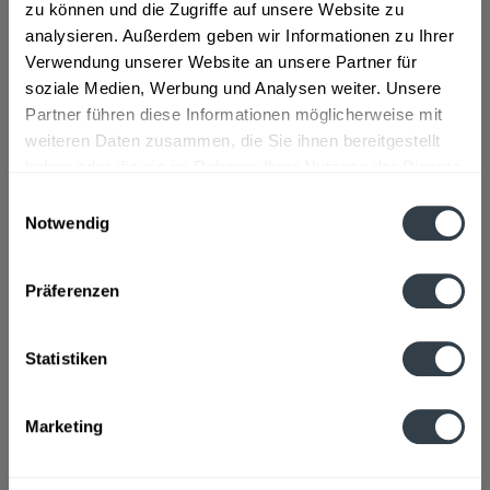
Zutaten und Allergene
zu können und die Zugriffe auf unsere Website zu
analysieren. Außerdem geben wir Informationen zu Ihrer
Wasser, GERSTENMALZ, Hopfenextrakt
mehr
Verwendung unserer Website an unsere Partner für
soziale Medien, Werbung und Analysen weiter. Unsere
Lebensmittelunternehmer
Partner führen diese Informationen möglicherweise mit
König Ludwig GmbH & Co. KG Schloßbrauerei Kaltenberg,
weiteren Daten zusammen, die Sie ihnen bereitgestellt
Industriestraße 5, 83607 Holzkirchen
mehr
haben oder die sie im Rahmen Ihrer Nutzung der Dienste
gesammelt haben.
Einwilligungsauswahl
Alkoholgehalt
Notwendig
5,1% vol
mehr
Datenschutzbestimmungen
Präferenzen
Ähnliche Artikel
Kunden kauften auch
Statistiken
Kunden haben sich ebenfalls angesehen
Marketing
Zuletzt angesehen