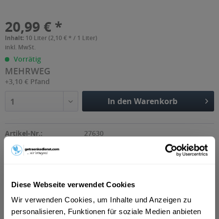
20,99 € *
Inhalt:
10 Liter (2,10 € * / 1 Liter)
inkl. MwSt.
Vorrätig
MEHRWEG
+3,10 € Pfand
In den Warenkorb
1
Artikel-Nr.:
27630
Beschreibung
Diese Webseite verwendet Cookies
Ein klassisches bayrisches Bier mit einem kräftigen
Geschmack und einer angenehmen Hopfennote....
mehr
Wir verwenden Cookies, um Inhalte und Anzeigen zu
personalisieren, Funktionen für soziale Medien anbieten