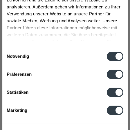
Zutaten und Allergene
analysieren. Außerdem geben wir Informationen zu Ihrer
Wasser, GERSTENMALZ, Hopfen
mehr
Verwendung unserer Website an unsere Partner für
soziale Medien, Werbung und Analysen weiter. Unsere
Lebensmittelunternehmer
Partner führen diese Informationen möglicherweise mit
Brauerei Bischofshof E.K., 93049 Regensburg
mehr
weiteren Daten zusammen, die Sie ihnen bereitgestellt
haben oder die sie im Rahmen Ihrer Nutzung der Dienste
Alkoholgehalt
gesammelt haben.
Einwilligungsauswahl
Notwendig
4,7% vol
mehr
Datenschutzbestimmungen
Ähnliche Artikel
Präferenzen
Kunden kauften auch
Statistiken
Kunden haben sich ebenfalls angesehen
Marketing
Zuletzt angesehen