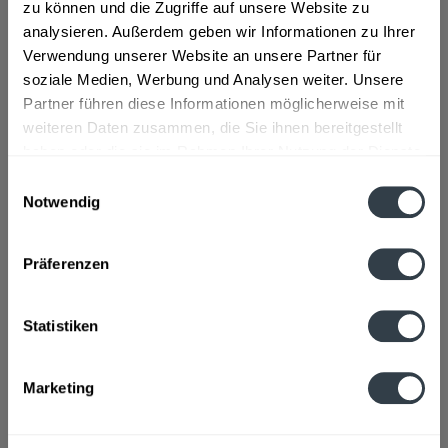
Zutaten und Allergene
zu können und die Zugriffe auf unsere Website zu
analysieren. Außerdem geben wir Informationen zu Ihrer
Wasser, GERSTENMALZ, Glucose-Fructose-Sirup,
Kohlensäure, Hopfenextrakt
mehr
Verwendung unserer Website an unsere Partner für
soziale Medien, Werbung und Analysen weiter. Unsere
Partner führen diese Informationen möglicherweise mit
Lebensmittelunternehmer
weiteren Daten zusammen, die Sie ihnen bereitgestellt
Vitamalz GmbH, Hagener Straße 261, 57223 Kreuztal
mehr
haben oder die sie im Rahmen Ihrer Nutzung der Dienste
gesammelt haben.
Einwilligungsauswahl
Nährwertangaben
Notwendig
Brennwert 179 kcal / 42 kJ Fett 0 g davon gesättigte
Datenschutzbestimmungen
Fettsäuren 0 g...
mehr
Präferenzen
Ähnliche Artikel
Statistiken
Kunden kauften auch
Marketing
Kunden haben sich ebenfalls angesehen
Zuletzt angesehen