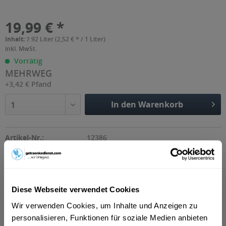
19,99 € *
Inhalt:
7.92 Liter (2,52 € * / 1 Liter)
inkl. MwSt.
Vorrätig
MEHRWEG
+3,42 € Pfand
In den Warenkorb
1
Artikel-Nr.:
12386
Beschreibung
Diese Webseite verwendet Cookies
"Vitamalz ist der natürliche Malztrunk mit Tradition.
Vitamalz schmeckt zu allen Gelegenheiten:...
mehr
Wir verwenden Cookies, um Inhalte und Anzeigen zu
personalisieren, Funktionen für soziale Medien anbieten