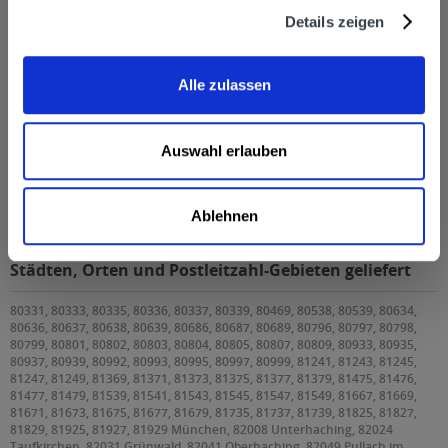
Details zeigen
Alle zulassen
Auswahl erlauben
Vitamalz 24 x 0,33l
Ablehnen
Vitamalz 24 x 0,33l wird in den folgenden Regionen,
Städten, Orten und Postleitzahl-Gebieten geliefert
80331, 80333, 80335, 80336, 80337, 80339, 80469, 80538, 80539, 80634,
80636, 80637, 80638, 80639, 80686, 80687, 80689, 80796, 80797, 80798,
80799, 80801, 80802, 80803, 80804, 80805, 80807, 80809, 80933, 80935,
80937, 80939, 80992, 80993, 80995, 80997, 80999, 81241, 81243, 81245,
81247, 81249, 81369, 81371, 81373, 81375, 81377, 81379, 81475, 81476,
81477, 81479, 81539, 81541, 81543, 81545, 81547, 81549, 81667, 81669,
81671, 81673, 81675, 81677, 81679, 81735, 81737, 81739, 81825, 81827,
81829, 81925, 81927, 81929 München, 82008 Unterhaching, 82024
Taufkirchen, 82031 Grünwald, 82041 Oberhaching, 82049 Pullach im