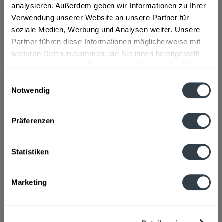
analysieren. Außerdem geben wir Informationen zu Ihrer
Verwendung unserer Website an unsere Partner für
Lebensmittelunternehmer
soziale Medien, Werbung und Analysen weiter. Unsere
Pernod Ricard Deutschland, Habsburgerring 2 50674 KÃ¶ln
Partner führen diese Informationen möglicherweise mit
mehr
weiteren Daten zusammen, die Sie ihnen bereitgestellt
haben oder die sie im Rahmen Ihrer Nutzung der Dienste
Alkoholgehalt
gesammelt haben.
Einwilligungsauswahl
17 % vol
mehr
Notwendig
Datenschutzbestimmungen
Ähnliche Artikel
Präferenzen
Kunden kauften auch
Statistiken
Kunden haben sich ebenfalls angesehen
Marketing
Zuletzt angesehen