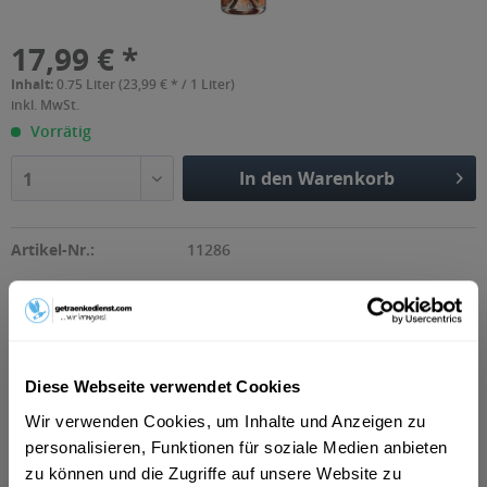
17,99 € *
Inhalt:
0.75 Liter (23,99 € * / 1 Liter)
inkl. MwSt.
Vorrätig
In den Warenkorb
1
Artikel-Nr.:
11286
Beschreibung
"Wie frisch und fruchtig ein Aperitif schmecken kann,
Diese Webseite verwendet Cookies
beweist unser Lillet Rosé. Mit seiner...
mehr
Wir verwenden Cookies, um Inhalte und Anzeigen zu
personalisieren, Funktionen für soziale Medien anbieten
Zutaten und Allergene
zu können und die Zugriffe auf unsere Website zu
enthält SULFITE
mehr