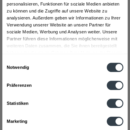
Zutaten und Allergene
personalisieren, Funktionen für soziale Medien anbieten
Wasser, Zucker, Kohlensäure, Säuerungsmittel
zu können und die Zugriffe auf unsere Website zu
Citronensäure, Aroma, Konzentrate (Hibiskus, Karotte)
analysieren. Außerdem geben wir Informationen zu Ihrer
mehr
Verwendung unserer Website an unsere Partner für
soziale Medien, Werbung und Analysen weiter. Unsere
Lebensmittelunternehmer
Partner führen diese Informationen möglicherweise mit
Schweppes Deutschland GmbH, Hagener StraÃŸe 261,
weiteren Daten zusammen, die Sie ihnen bereitgestellt
57223 Kreuztal, Telefon: (02732) 880-881,...
mehr
haben oder die sie im Rahmen Ihrer Nutzung der Dienste
gesammelt haben.
Einwilligungsauswahl
Nährwertangaben
Notwendig
Brennwert 38 kcal / 160 kJ Fett 0 g davon gesättigte
Datenschutzbestimmungen
Fettsäuren 0 g Kohlenhydrate...
mehr
Präferenzen
Ähnliche Artikel
Statistiken
Kunden kauften auch
Marketing
Kunden haben sich ebenfalls angesehen