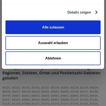
Zuletzt angesehen
Details zeigen
Alle zulassen
Auswahl erlauben
Schweppes Wild Berry 24 x 0,2l
Ablehnen
Schweppes Wild Berry 24 x 0,2l wird in den folgenden
Regionen, Städten, Orten und Postleitzahl-Gebieten
geliefert
80331, 80333, 80335, 80336, 80337, 80339, 80469, 80538, 80539, 80634,
80636, 80637, 80638, 80639, 80686, 80687, 80689, 80796, 80797, 80798,
80799, 80801, 80802, 80803, 80804, 80805, 80807, 80809, 80933, 80935,
80937, 80939, 80992, 80993, 80995, 80997, 80999, 81241, 81243, 81245,
81247, 81249, 81369, 81371, 81373, 81375, 81377, 81379, 81475, 81476,