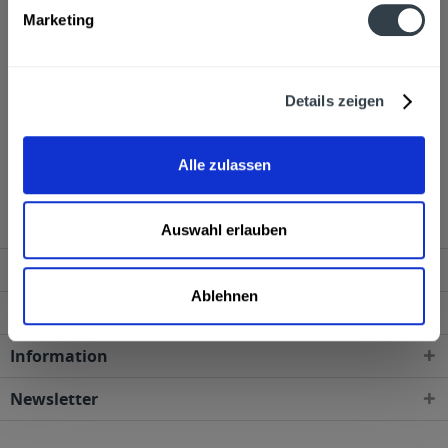
Schleyer-Str.2, D-77656 Offenburg
mehr
Marketing
Ähnliche Artikel
Details zeigen
Kunden haben sich ebenfalls angesehen
aro Geschirrspülmittel Konzentrat flüssig - 500 ml
Alle zulassen
wird in den folgenden Regionen, Städten, Orten und
Postleitzahl-Gebieten geliefert
Auswahl erlauben
Service Hotline
Ablehnen
Shop Service
Information
Newsletter