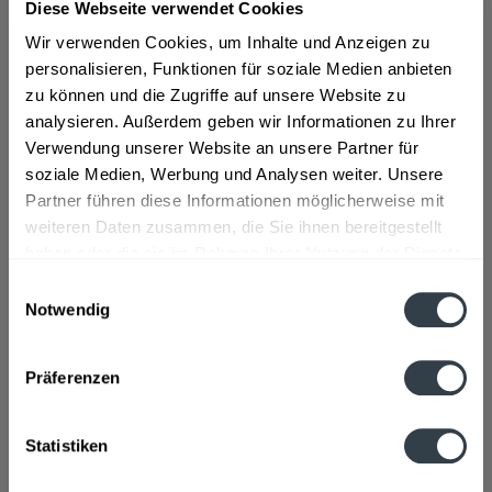
Diese Webseite verwendet Cookies
Wir verwenden Cookies, um Inhalte und Anzeigen zu
personalisieren, Funktionen für soziale Medien anbieten
ab 1,09 € *
zu können und die Zugriffe auf unsere Website zu
Inhalt:
0.5 Liter (2,18 € * / 1 Liter)
analysieren. Außerdem geben wir Informationen zu Ihrer
inkl. MwSt.
ggf. zzgl. Erschwerniszuschlag
Verwendung unserer Website an unsere Partner für
Vorrätig
soziale Medien, Werbung und Analysen weiter. Unsere
Partner führen diese Informationen möglicherweise mit
In den
Warenkorb
weiteren Daten zusammen, die Sie ihnen bereitgestellt
haben oder die sie im Rahmen Ihrer Nutzung der Dienste
Artikel-Nr.:
14184
gesammelt haben.
Einwilligungsauswahl
Verfügbar in:
Notwendig
Datenschutzbestimmungen
Beschreibung
Präferenzen
mehr
Hersteller
Statistiken
Zentrale Handelsgesellschaft-ZHG-mbH Hanns-Martin-