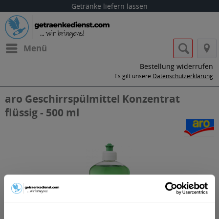
Getränke liefern lassen
Menü
Bestellung widerrufen
Es gilt unsere
Datenschutzerklärung
aro Geschirrspülmittel Konzentrat
flüssig - 500 ml