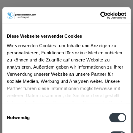
ab 12,49 € *
Inhalt:
6 Liter (2,08 € * / 1 Liter)
inkl. MwSt.
ggf. zzgl. Erschwerniszuschlag
Vorrätig
Diese Webseite verwendet Cookies
MEHRWEG
Wir verwenden Cookies, um Inhalte und Anzeigen zu
+2,40 € Pfand
personalisieren, Funktionen für soziale Medien anbieten
zu können und die Zugriffe auf unsere Website zu
In den
Warenkorb
analysieren. Außerdem geben wir Informationen zu Ihrer
Verwendung unserer Website an unsere Partner für
soziale Medien, Werbung und Analysen weiter. Unsere
Artikel-Nr.:
33029
Partner führen diese Informationen möglicherweise mit
Verfügbar in:
weiteren Daten zusammen, die Sie ihnen bereitgestellt
haben oder die sie im Rahmen Ihrer Nutzung der Dienste
Beschreibung
gesammelt haben.
Einwilligungsauswahl
mehr
Notwendig
Datenschutzbestimmungen
Zutaten und Allergene