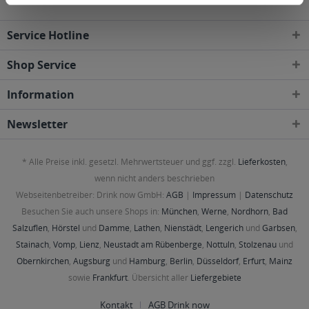
Service Hotline
Shop Service
Information
Newsletter
* Alle Preise inkl. gesetzl. Mehrwertsteuer und ggf. zzgl.
Lieferkosten
,
wenn nicht anders beschrieben
Webseitenbetreiber: Drink now GmbH:
AGB
|
Impressum
|
Datenschutz
Besuchen Sie auch unsere Shops in:
München
,
Werne
,
Nordhorn
,
Bad
Salzuflen
,
Hörstel
und
Damme
,
Lathen
,
Nienstädt
,
Lengerich
und
Garbsen
,
Stainach
,
Vomp
,
Lienz
,
Neustadt am Rübenberge
,
Nottuln
,
Stolzenau
und
Obernkirchen
,
Augsburg
und
Hamburg
,
Berlin
,
Düsseldorf
,
Erfurt
,
Mainz
sowie
Frankfurt
. Übersicht aller
Liefergebiete
Kontakt
AGB Drink now