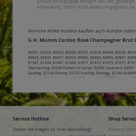
Champagner 0,75l
Champagner
Inhalt
0.75 Liter
(53,32 € * / 1 Liter)
Inhalt
0.75 Liter
(
ab 39,99 € *
ab 43,
In den
Warenkorb
In den
War
G.H. Mumm Cordon Rosé Champagner Brut 0,75
80331, 80333, 80335, 80336, 80337, 80339, 80469, 80538, 8053
80933, 80935, 80937, 80939, 80992, 80993, 80995, 80997, 8099
81547, 81549, 81667, 81669, 81671, 81673, 81675, 81677, 816
Oberhaching
,
82049 Pullach im Isartal
,
82054 Sauerlach
,
82057 
Gauting
,
82140 Olching
,
82152 Krailling, Planegg
,
82166 Gräfelf
Pöcking
,
82346 Andechs
,
82349 Pentenried
,
82377 Penzberg
,
82
83043 Bad Aibling
,
83052 Bruckmühl
,
83059 Kolbermoor
,
83071
Maitenbeth
,
83561 Ramerberg
,
83569 Vogtareuth
,
83607 Holzk
Wackersberg
,
83679 Sachsenkam
,
83703 Gmund am Tegernse
Freising
,
85376 Hetzenhausen
,
85386 Eching
,
85399 Hallbergm
Kirchheim bei München
,
85560 Ebersberg
,
85567 Bruck, Grafin
Zorneding
,
85609 Aschheim
,
85614 Kirchseeon
,
85617 Aßling
,
8
Anzing
,
85649 Brunnthal
,
85652 Pliening
,
85653 Aying
,
85658 E
Service Hotline
Shop Servi