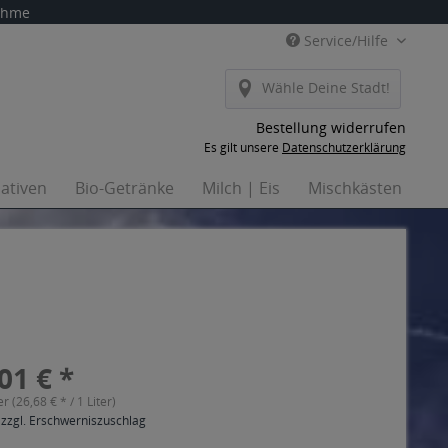
nahme
Service/Hilfe
Wähle Deine Stadt!
Bestellung widerrufen
Es gilt unsere
Datenschutzerklärung
nativen
Bio-Getränke
Milch | Eis
Mischkästen
Ha

01 € *
er (26,68 € * / 1 Liter)
 zzgl. Erschwerniszuschlag