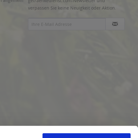
Abonnieren Sie den kostenlosen
n allgemein
getraenkedienst.com-Newsletter und
verpassen Sie keine Neuigkeit oder Aktion.