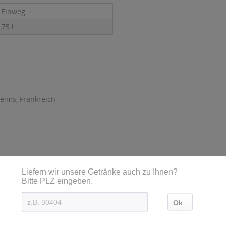
r Brut 0,75l"
- Einweg
,75 l
ls angesehen
licquot
Ruinart Blanc de Blanc
Ruinart Ro