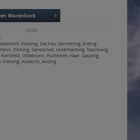
den
Warenkorb
38080
:
osenheim
,
Freising
,
Dachau
,
Germering
,
Erding
,
ßheim
,
Olching
,
Geretsried
,
Unterhaching
,
Starnberg
,
,
Karlsfeld
,
Ottobrunn
,
Puchheim
,
Haar
,
Gauting
,
 Freising
,
Andechs
,
Anzing