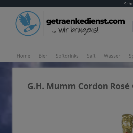
Schn
Home
Bier
Softdrinks
Saft
Wasser
S
G.H. Mumm Cordon Rosé 