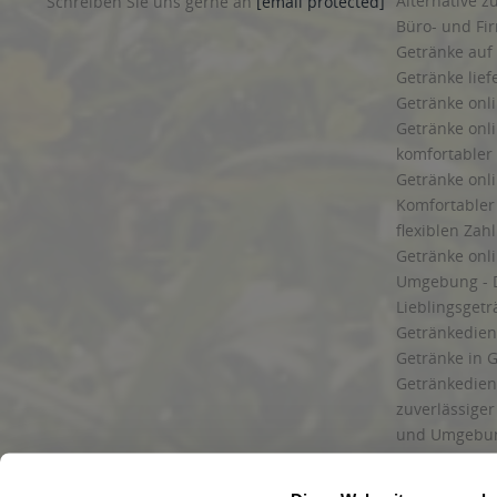
85716 Unterschleißheim
,
85737 Ismaning
,
85748 Garching bei
Haben Sie Fragen zu Ihrer Bestellung?
Account lösc
Alternative z
Schreiben Sie uns gerne an
Büro- und F
kontakt@getraenkedienst.com
Getränke auf
Getränke lief
Getränke onli
Getränke onli
komfortabler 
Getränke onli
Komfortabler 
flexiblen Zah
Getränke onl
Umgebung - 
Lieblingsget
Getränkediens
Getränke in G
Getränkedien
zuverlässige
und Umgebu