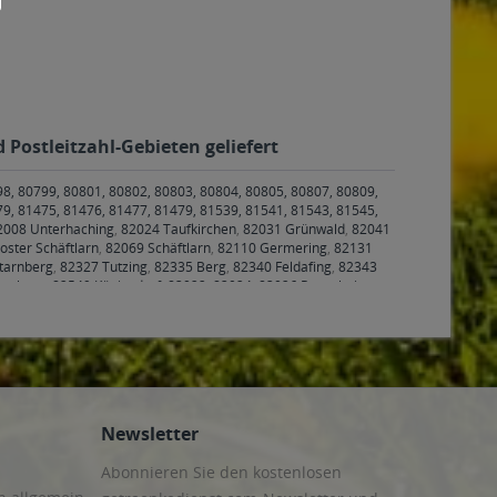
,75l
2006 Champagner 0,75l
r
(86,65 € * / 1 Liter)
Inhalt
0.75 Liter
(186,65 € * / 1 Liter)
4,99 € *
ab 139,99 € *
renkorb
In den
Warenkorb
ostleitzahl-Gebieten geliefert
98, 80799, 80801, 80802, 80803, 80804, 80805, 80807, 80809,
79, 81475, 81476, 81477, 81479, 81539, 81541, 81543, 81545,
2008 Unterhaching
,
82024 Taufkirchen
,
82031 Grünwald
,
82041
oster Schäftlarn
,
82069 Schäftlarn
,
82110 Germering
,
82131
tarnberg
,
82327 Tutzing
,
82335 Berg
,
82340 Feldafing
,
82343
rasburg
,
82549 Königsdorf
,
83022, 83024, 83026 Rosenheim
,
nenfeld
,
83550 Emmering
,
83553 Frauenneuharting
,
83558
6 Valley
,
83627 Warngau
,
83629 Weyarn
,
83646 Bad Tölz,
4 Röhrmoos
,
85354, 85356 Freising
,
85375 Neufahrn bei
ing
,
85467 Neuching
,
85521 Ottobrunn
,
85540 Haar
,
85551
ng
,
85591 Vaterstetten
,
85598 Baldham
,
85599 Parsdorf
,
85604
iegertsbrunn
,
85640 Putzbrunn
,
85643 Steinhöring
,
85646
den
,
85665 Moosach
,
85667 Oberpframmern
,
85669 Pastetten
,
Newsletter