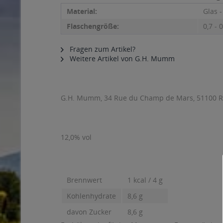
"G.H. Mumm Cordon Rosé Champagne
Material:
Glas 
Flaschengröße:
0,7 - 0
Fragen zum Artikel?
Weitere Artikel von G.H. Mumm
Ähnliche Artikel
Kunden haben sich ebenfal
Moët & Chandon Imperial
Veuve C