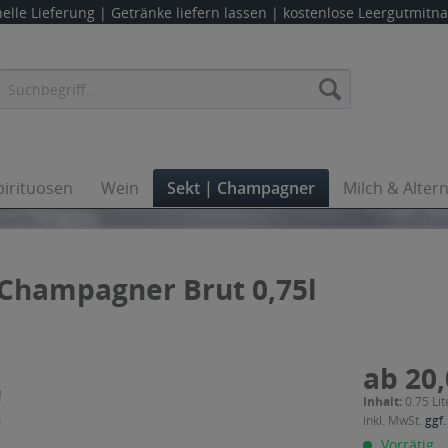
elle Lieferung |
Getränke liefern lassen
| kostenlose Leergutmit
pirituosen
Wein
Sekt | Champagner
Milch & Alter
Champagner Brut 0,75l
ab 20,
Inhalt:
0.75 Lit
inkl. MwSt.
ggf.
Vorrätig