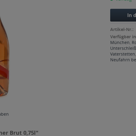
In 
Artikel-Nr.:
Verfügbar in
München
,
R
Unterschlei
Vaterstetten
Neufahrn bei
Nährwertangaben