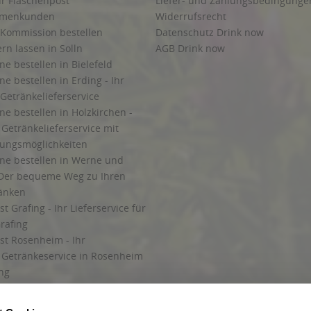
 München
,
85757 Karlsfeld
,
85764 Oberschleißheim
,
85774 Unterföhring
hen
Account löschen
ur Flaschenpost
Liefer- und Zahlungsbedingunge
irmenkunden
Widerrufsrecht
 Kommission bestellen
Datenschutz Drink now
ern lassen in Solln
AGB Drink now
ne bestellen in Bielefeld
ne bestellen in Erding - Ihr
Getränkelieferservice
ne bestellen in Holzkirchen -
Getränkelieferservice mit
lungsmöglichkeiten
ine bestellen in Werne und
Der bequeme Weg zu Ihren
ränken
t Grafing - Ihr Lieferservice für
rafing
st Rosenheim - Ihr
r Getränkeservice in Rosenheim
ng