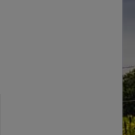
sé Champagner
Dom Perignon Vintage