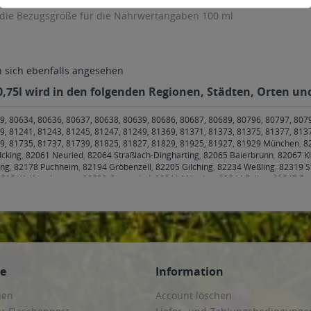
 Brut 0,75l
Champagner 0,75l
0
58,65 € * / 1 Liter)
Inhalt
0.75 Liter
(66,65 € * / 1 Liter)
Inhalt
0.75 Lite
99 € *
ab 49,99 € *
ab 6
enkorb
In den
Warenkorb
In den
Wa
l wird in den folgenden Regionen, Städten, Orten und P
9, 80634, 80636, 80637, 80638, 80639, 80686, 80687, 80689, 80796, 80797, 807
9, 81241, 81243, 81245, 81247, 81249, 81369, 81371, 81373, 81375, 81377, 813
79, 81735, 81737, 81739, 81825, 81827, 81829, 81925, 81927, 81929 München
,
8
Icking
,
82061 Neuried
,
82064 Straßlach-Dingharting
,
82065 Baierbrunn
,
82067 Kl
ing
,
82178 Puchheim
,
82194 Gröbenzell
,
82205 Gilching
,
82234 Weßling
,
82319 S
515 Wolfratshausen
,
82538 Geretsried
,
82541 Münsing
,
82544 Egling
,
82547 Eu
 Stephanskirchen
,
83075 Bad Feilnbach
,
83104 Tuntenhausen
,
83109 Großkaroli
irchen
,
83620 Feldkirchen-Westerham
,
83623 Dietramszell
,
83624 Otterfing
,
8362
e
,
83714 Miesbach
,
83737 Irschenberg
,
85221 Dachau
,
85232 Bergkirchen
,
8524
oos
,
85435 Erding
,
85445 Oberding
,
85452 Moosinning
,
85457 Wörth
,
85464 Fins
g bei München
,
85570 Markt Schwaben, Ottenhofen
,
85579 Neubiberg
,
85586 Poi
5622 Feldkirchen
,
85625 Baiern, Glonn
,
85630 Grasbrunn
,
85635 Höhenkirchen-S
gmating
,
85659 Forstern
,
85661 Forstinning
,
85662 Hohenbrunn
,
85664 Hohenlin
ce
Information