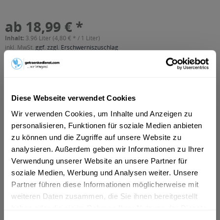
ab 18,99 € *
Inhalt:
3.96 Liter (4,80 € * / 1 Liter)
inkl. MwSt.
ggf. zzgl. Erschwerniszuschlag
Vorrätig
MEHRWEG
+2,46 € Pfand
Diese Webseite verwendet Cookies
In den
Warenkorb
Wir verwenden Cookies, um Inhalte und Anzeigen zu
personalisieren, Funktionen für soziale Medien anbieten
Artikel-Nr.:
37710
zu können und die Zugriffe auf unsere Website zu
Verfügbar in:
analysieren. Außerdem geben wir Informationen zu Ihrer
München
,
Rosenheim
,
Freising
,
Dachau
,
Germering
,
Erding
,
Verwendung unserer Website an unsere Partner für
Unterschleißheim
,
Olching
,
Geretsried
,
Unterhaching
,
soziale Medien, Werbung und Analysen weiter. Unsere
Starnberg
,
Vaterstetten
,
Karlsfeld
,
Ottobrunn
,
Puchheim
,
Haar
,
Partner führen diese Informationen möglicherweise mit
Gauting
,
Neufahrn bei Freising
,
Andechs
,
Anzing
weiteren Daten zusammen, die Sie ihnen bereitgestellt
haben oder die sie im Rahmen Ihrer Nutzung der Dienste
Beschreibung
gesammelt haben.