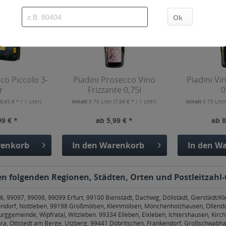
co Piccolo 3-
Piadini Prosecco Vino
Piadini V
r
Frizzante 0,75l
0
6,65 € * / 1 Liter)
Inhalt
0.75 Liter
(7,99 € * / 1 Liter)
Inhalt
0.75 Lite
99 € *
ab 5,99 € *
ab 8
enkorb
In den
Warenkorb
In den
Wa
den folgenden Regionen, Städten, Orten und Postleitzahl-
6, 99097, 99098, 99099 Erfurt
,
99100 Bienstädt, Dachwig, Döllstädt, Gierstädt/
endorf, Nottleben
,
99198 Großmölsen, Kleinmölsen, Mönchenholzhausen, Ollendo
rggemeinde, Wipfratal, Witzleben
,
99334 Elleben, Elxleben, Ichtershausen, Kirc
ra, Ottstedt am Berge, Utzberg
,
99441 Döbritschen, Frankendorf, Großschwabhau