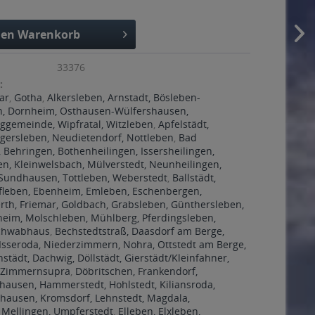
den
Warenkorb
33376
:
ar
,
Gotha
,
Alkersleben, Arnstadt, Bösleben-
n, Dornheim, Osthausen-Wülfershausen,
gemeinde, Wipfratal, Witzleben
,
Apfelstädt,
gersleben, Neudietendorf, Nottleben
,
Bad
 Behringen, Bothenheilingen, Issersheilingen,
en, Kleinwelsbach, Mülverstedt, Neunheilingen,
 Sundhausen, Tottleben, Weberstedt
,
Ballstädt,
fleben, Ebenheim, Emleben, Eschenbergen,
rth, Friemar, Goldbach, Grabsleben, Günthersleben,
heim, Molschleben, Mühlberg, Pferdingsleben,
Schwabhaus
,
Bechstedtstraß, Daasdorf am Berge,
Isseroda, Niederzimmern, Nohra, Ottstedt am Berge,
nstädt, Dachwig, Döllstädt, Gierstädt/Kleinfahner,
 Zimmernsupra
,
Döbritschen, Frankendorf,
ausen, Hammerstedt, Hohlstedt, Kiliansroda,
hausen, Kromsdorf, Lehnstedt, Magdala,
 Mellingen, Umpferstedt
,
Elleben, Elxleben,