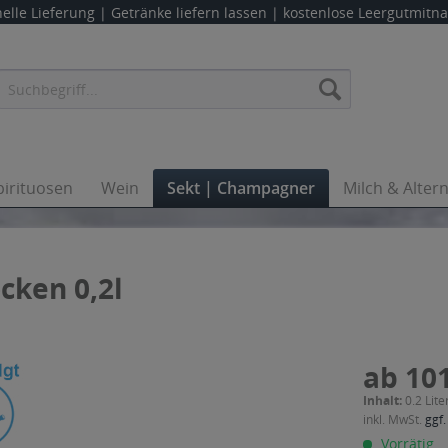
elle Lieferung |
Getränke liefern lassen
| kostenlose Leergutmit
pirituosen
Wein
Sekt | Champagner
Milch & Alter
cken 0,2l
ab 101
Inhalt:
0.2 Lite
inkl. MwSt.
ggf.
Vorrätig