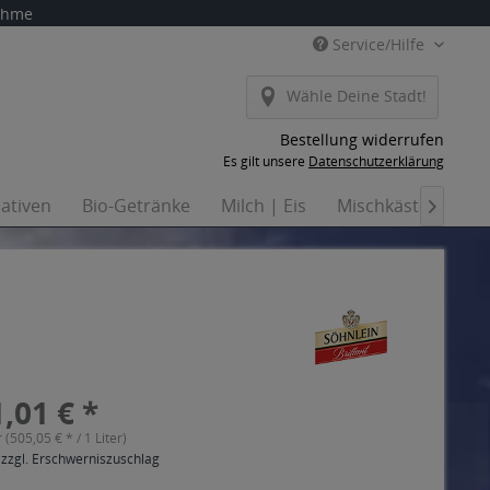
nahme
Service/Hilfe
Wähle Deine Stadt!
Bestellung widerrufen
Es gilt unsere
Datenschutzerklärung
nativen
Bio-Getränke
Milch | Eis
Mischkästen
Ha

,01 € *
r (505,05 € * / 1 Liter)
 zzgl. Erschwerniszuschlag