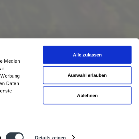
Alle zulassen
le Medien
ir
Auswahl erlauben
, Werbung
ren Daten
ienste
Ablehnen
eschrieben
len
,
Hörstel
und
Damme
,
Lathen
,
Nienstädt
,
Lengerich
und
Garbsen
,
urt
,
Mainz
sowie
Frankfurt
. Übersicht aller
Liefergebiete
g
Details zeigen