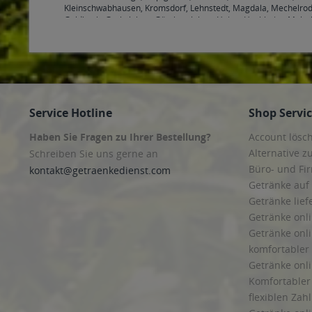
Kleinschwabhausen, Kromsdorf, Lehnstedt, Magdala, Mechelrod
Goldbach, Grabsleben, Günthersleben, Haina, Hochheim, Molsc
Hohenkirchen, Petriroda
,
99947 Bad Langensalza, Behringen, Bot
Service Hotline
Shop Servi
Haben Sie Fragen zu Ihrer Bestellung?
Account lösc
Alternative z
Schreiben Sie uns gerne an
Büro- und F
kontakt@getraenkedienst.com
Getränke auf
Getränke lief
Getränke onli
Getränke onli
komfortabler 
Getränke onli
Komfortabler 
flexiblen Zah