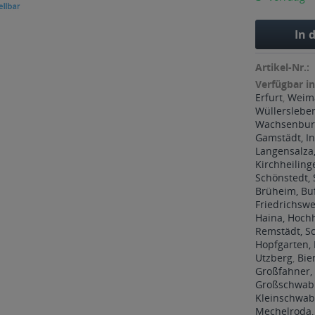
In 
Artikel-Nr.:
Verfügbar in
Erfurt
,
Weim
Wüllerslebe
Wachsenburg
Gamstädt, In
Langensalza,
Kirchheiling
Schönstedt,
Brüheim, Bu
Friedrichswe
Haina, Hoch
Remstädt, 
Hopfgarten, 
Utzberg
,
Bie
Großfahner,
Großschwabh
Kleinschwab
Mechelroda,