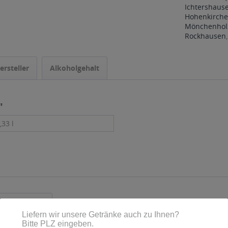
Ichtershaus
Hohenkirche
Mönchenholz
Rockhausen
ersteller
Alkoholgehalt
"
,33 l
ls angesehen