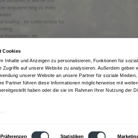
ine bestellen in Werne und
Der bequeme Weg zu Ihren
ränken
t Grafing - Ihr Lieferservice für
rafing
st Rosenheim - Ihr
r Getränkeservice in Rosenheim
ng
t Cookies
rung in Starnberg
 Inhalte und Anzeigen zu personalisieren, Funktionen für sozia
e Zugriffe auf unsere Website zu analysieren. Außerdem geben w
 für Getränke
rwendung unserer Website an unsere Partner für soziale Medien
etränke
re Partner führen diese Informationen möglicherweise mit weite
ereitgestellt haben oder die sie im Rahmen Ihrer Nutzung der D
en
ise inkl. gesetzl. Mehrwertsteuer und ggf. zzgl.
Lieferkosten
, wenn nicht anders b
hutz
Besuchen Sie auch unsere Shops in:
München
,
Werne
,
Nordhorn
,
Bad Salzuf
ln
,
Stolzenau
und
Obernkirchen
,
Augsburg
und
Hamburg
,
Berlin
,
Düsseldorf
,
Erf
Präferenzen
Statistiken
Marketin