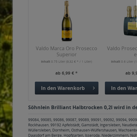
Valdo Marca Oro Prosecco
Valdo Prosec
Superior
e
Inhalt
0.75 Liter
(9,32 € * / 1 Liter)
Inhalt
0.6 Liter
(1
ab 6,99 € *
ab 9,
In den
Warenkorb
In den
War
Söhnlein Brilliant Halbtrocken 0,2l wird in 
99084, 99085, 99086, 99087, 99089, 99091, 99092, 99094, 9909
Rockhausen
,
99192 Apfelstädt, Gamstädt, Ingersleben, Neudiet
Wüllersleben, Dornheim, Osthausen-Wülfershausen, Wachsenbu
Daasdorf am Berge, Hopfgarten, Isseroda, Niederzimmern, Noh