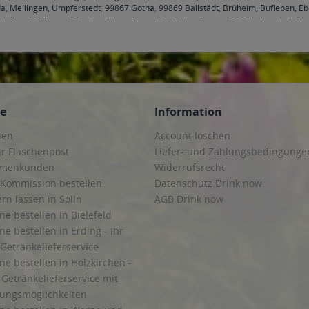
a, Mellingen, Umpferstedt
,
99867 Gotha
,
99869 Ballstädt, Brüheim, Bufleben, E
hleben, Mühlberg, Pferdingsleben, Remstädt, Schwabhaus
,
99885 Luisenthal, Ohr
henheilingen, Issersheilingen, Kirchheilingen, Kleinwelsbach, Mülverstedt, Neu
ce
Information
hen
Account löschen
ur Flaschenpost
Liefer- und Zahlungsbedingunge
irmenkunden
Widerrufsrecht
 Kommission bestellen
Datenschutz Drink now
ern lassen in Solln
AGB Drink now
ne bestellen in Bielefeld
ne bestellen in Erding - Ihr
Getränkelieferservice
ne bestellen in Holzkirchen -
Getränkelieferservice mit
lungsmöglichkeiten