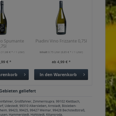
ino Spumante
Piadini Vino Frizzante 0,75l
,75l
r
(11,99 € * / 1 Liter)
Inhalt
0.75 Liter
(6,65 € * / 1 Liter)
,99 € *
ab 4,99 € *
renkorb
In den
Warenkorb
Gebieten geliefert
Kleinfahner, Großfahner, Zimmernsupra
,
99102 Klettbach,
rf, Udestedt
,
99310 Alkersleben, Arnstadt, Bösleben-
hheim
,
99423, 99425, 99427 Weimar
,
99428 Bechstedtstraß,
sen, Hammerstedt, Hohlstedt, Kiliansroda,