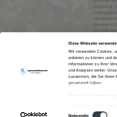
Getränke onl
Umgebung - 
Lieblingsget
Getränkediens
Getränke in G
Getränkedien
zuverlässige
und Umgebu
Diese Webseite verwende
Getränkeliefe
Wir verwenden Cookies, um
Liefergebiet
anbieten zu können und di
Lieferservice
Informationen zu Ihrer Ve
Wir liefern G
und Analysen weiter. Unse
Kontakt
zusammen, die Sie ihnen b
Newsletter
gesammelt haben.
Datenschutzbestimmung
* Alle Pre
Webseitenbetreiber: Drink now GmbH:
AGB
|
Impressum
|
Datensc
Einwilligungsauswahl
Stainach
,
Vomp
,
Lienz
,
Neustadt am Rübenberge
,
Nottu
Notwendig