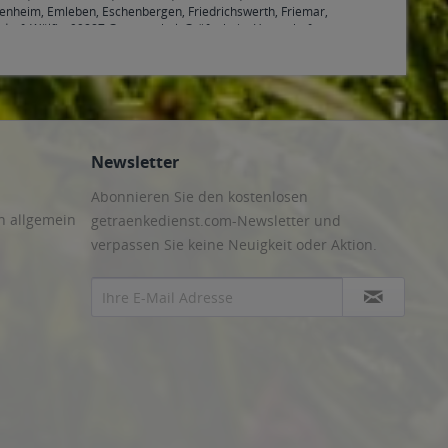
benheim, Emleben, Eschenbergen, Friedrichswerth, Friemar,
druf, Wölfis
,
99887 Georgenthal, Gräfenhain, Herrenhof,
nheilingen, Schönstedt, Sundhausen, Tottleben, Weberstedt
Newsletter
Abonnieren Sie den kostenlosen
n allgemein
getraenkedienst.com-Newsletter und
verpassen Sie keine Neuigkeit oder Aktion.