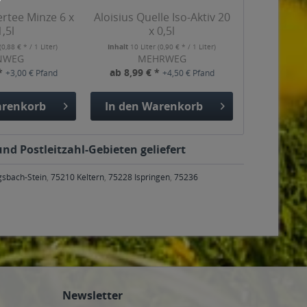
rtee Minze 6 x
Aloisius Quelle Iso-Aktiv 20
1,5l
x 0,5l
(0,88 € * / 1 Liter)
Inhalt
10 Liter
(0,90 € * / 1 Liter)
NWEG
MEHRWEG
 *
ab 8,99 € *
+3,00 € Pfand
+4,50 € Pfand
renkorb
In den
Warenkorb
und Postleitzahl-Gebieten geliefert
gsbach-Stein
,
75210 Keltern
,
75228 Ispringen
,
75236
Newsletter