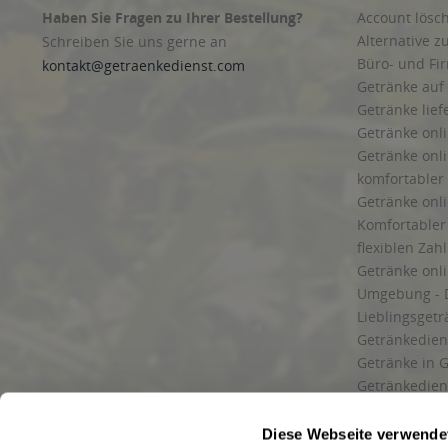
Haben Sie Fragen zu Ihrer Bestellung?
Account lösc
Alternative z
Schreiben Sie uns gerne an
Büro- und F
kontakt@getraenkedienst.com
Getränke auf
Getränke lief
Getränke onli
Getränke onli
komfortabler 
Getränke onli
Komfortabler 
flexiblen Zah
Getränke onl
Umgebung - 
Lieblingsget
Getränkediens
Getränke in G
Getränkedien
zuverlässige
und Umgebu
Diese Webseite verwende