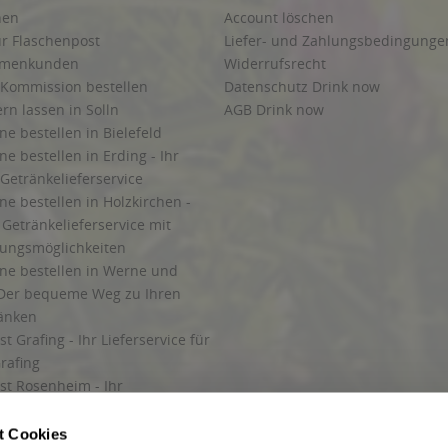
hen
Account löschen
ur Flaschenpost
Liefer- und Zahlungsbedingunge
irmenkunden
Widerrufsrecht
 Kommission bestellen
Datenschutz Drink now
ern lassen in Solln
AGB Drink now
ne bestellen in Bielefeld
ne bestellen in Erding - Ihr
Getränkelieferservice
ne bestellen in Holzkirchen -
Getränkelieferservice mit
lungsmöglichkeiten
ine bestellen in Werne und
Der bequeme Weg zu Ihren
ränken
t Grafing - Ihr Lieferservice für
rafing
st Rosenheim - Ihr
r Getränkeservice in Rosenheim
ng
t Cookies