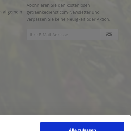
Abonnieren Sie den kostenlosen
n allgemein
getraenkedienst.com-Newsletter und
verpassen Sie keine Neuigkeit oder Aktion.
Alle zulassen