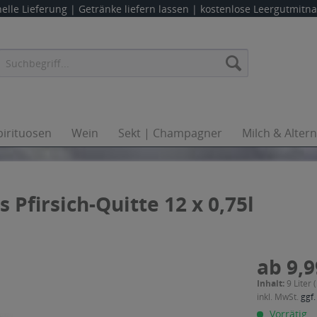
elle Lieferung |
Getränke liefern lassen
| kostenlose Leergutmit
pirituosen
Wein
Sekt | Champagner
Milch & Alter
 Pfirsich-Quitte 12 x 0,75l
ab 9,9
Inhalt:
9 Liter 
inkl. MwSt.
ggf.
Vorrätig