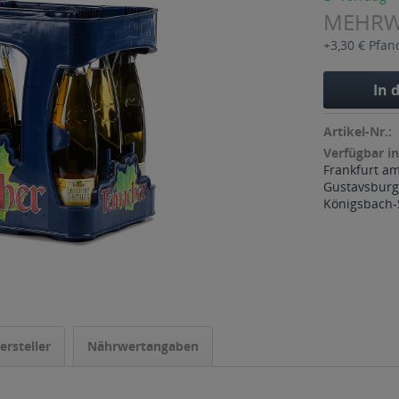
MEHR
+3,30 € Pfan
In 
Artikel-Nr.:
Verfügbar in
Frankfurt a
Gustavsbur
Königsbach-
ersteller
Nährwertangaben