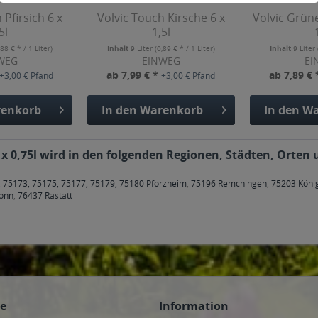
 Pfirsich 6 x
Volvic Touch Kirsche 6 x
Volvic Grüne
5l
1,5l
,88 € * / 1 Liter)
Inhalt
9 Liter
(0,89 € * / 1 Liter)
Inhalt
9 Liter
WEG
EINWEG
EI
ab 7,99 € *
ab 7,89 €
+3,00 € Pfand
+3,00 € Pfand
enkorb
In den
Warenkorb
In den
Wa
 x 0,75l wird in den folgenden Regionen, Städten, Orten 
 75173, 75175, 75177, 75179, 75180 Pforzheim
,
75196 Remchingen
,
75203 Köni
ronn
,
76437 Rastatt
ce
Information