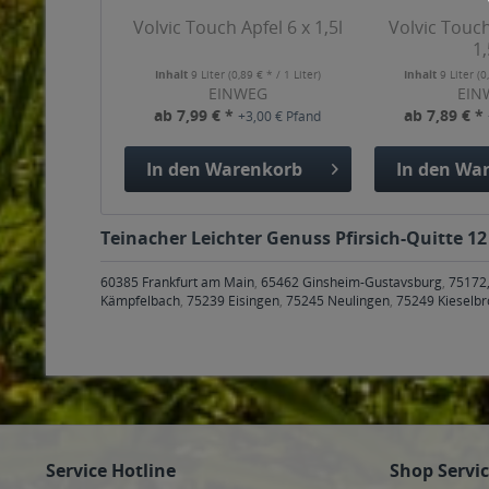
Volvic Touch Apfel 6 x 1,5l
Volvic Touch
1,
Inhalt
9 Liter
(0,89 € * / 1 Liter)
Inhalt
9 Liter
(0
EINWEG
EIN
ab 7,99 € *
ab 7,89 € *
+3,00 € Pfand
In den
Warenkorb
In den
War
Teinacher Leichter Genuss Pfirsich-Quitte 12
60385 Frankfurt am Main
,
65462 Ginsheim-Gustavsburg
,
75172,
Kämpfelbach
,
75239 Eisingen
,
75245 Neulingen
,
75249 Kieselb
Service Hotline
Shop Servi