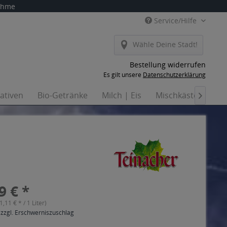
nahme
Service/Hilfe
Wähle Deine Stadt!
Bestellung widerrufen
Es gilt unsere
Datenschutzerklärung
nativen
Bio-Getränke
Milch | Eis
Mischkästen
Ha

9 € *
(1,11 € * / 1 Liter)
 zzgl. Erschwerniszuschlag