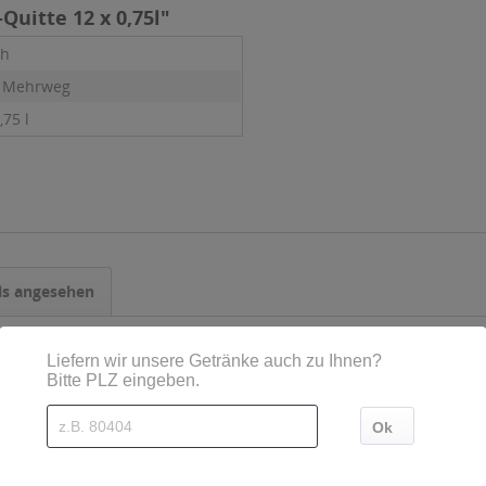
Quitte 12 x 0,75l"
ch
- Mehrweg
,75 l
ls angesehen