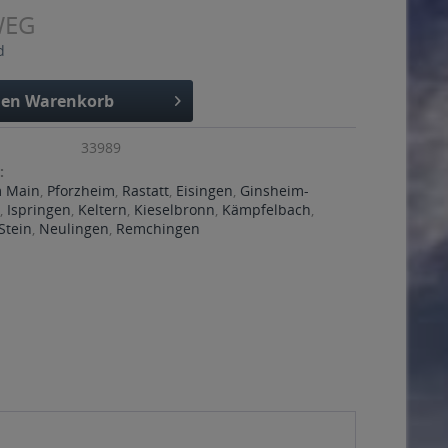
WEG
d
den
Warenkorb
33989
:
m Main
,
Pforzheim
,
Rastatt
,
Eisingen
,
Ginsheim-
g
,
Ispringen
,
Keltern
,
Kieselbronn
,
Kämpfelbach
,
Stein
,
Neulingen
,
Remchingen