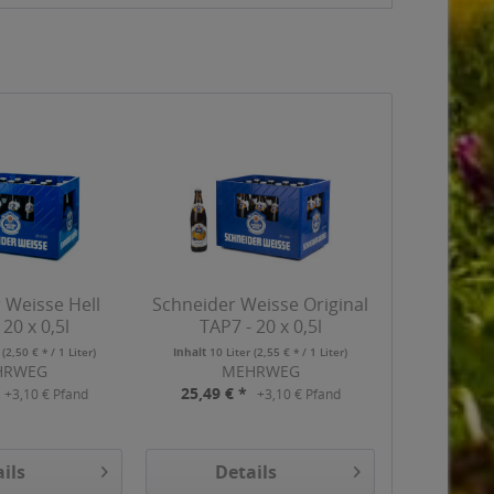
 Weisse Hell
Schneider Weisse Original
 20 x 0,5l
TAP7 - 20 x 0,5l
r
(2,50 € * / 1 Liter)
Inhalt
10 Liter
(2,55 € * / 1 Liter)
HRWEG
MEHRWEG
25,49 € *
+3,10 € Pfand
+3,10 € Pfand
ils
Details