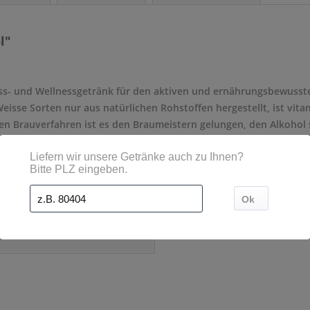
l"
tness- und Wellnessgetränk für den aktiven und ernährungsbewusst
Weisse Sorten nur aus natürlichen Rohstoffen hergestellt, ist vit
ten Brauverfahren ist es den Braumeistern gelungen, den Alkohol
eisse erhalten bleiben. So glänzt auch diese Variante mit der ein
uck.
- Mehrweg