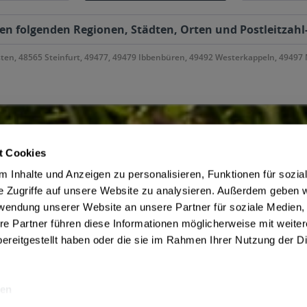
Hinzugefügt
 den folgenden Regionen, Städten, Orten und Postleitzahl
ten, 48565 Steinfurt, 49477, 49479 Ibbenbüren, 49492 Westerkappeln, 49497
t Cookies
ce
Getränkelieferant
 Inhalte und Anzeigen zu personalisieren, Funktionen für sozia
irmenkunden
AGB des Lieferanten
e Zugriffe auf unsere Website zu analysieren. Außerdem geben w
m Jugendschutz
Datenschutz des Lieferanten
rwendung unserer Website an unsere Partner für soziale Medien
Zahlungsbedingungen
Kontaktdaten des Lieferanten
re Partner führen diese Informationen möglicherweise mit weite
be
Widerrufsbelehrung des Liefera
ereitgestellt haben oder die sie im Rahmen Ihrer Nutzung der D
en