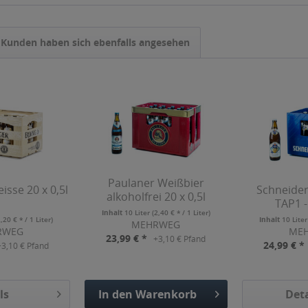
Kunden haben sich ebenfalls angesehen
Paulaner Weißbier
isse 20 x 0,5l
Schneider
alkoholfrei 20 x 0,5l
TAP1 -
Inhalt
10 Liter
(2,40 € * / 1 Liter)
2,20 € * / 1 Liter)
Inhalt
10 Lite
MEHRWEG
RWEG
ME
23,99 € *
+3,10 € Pfand
24,99 € *
+3,10 € Pfand
ls
In den
Warenkorb
Deta