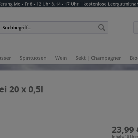
ferung
Mo - Fr 8 - 12 Uhr & 14 - 17 Uhr
| kostenlose Leergutmitn
sser
Spirituosen
Wein
Sekt | Champagner
Bio
i 20 x 0,5l
23,99 
Inhalt:
10 Liter