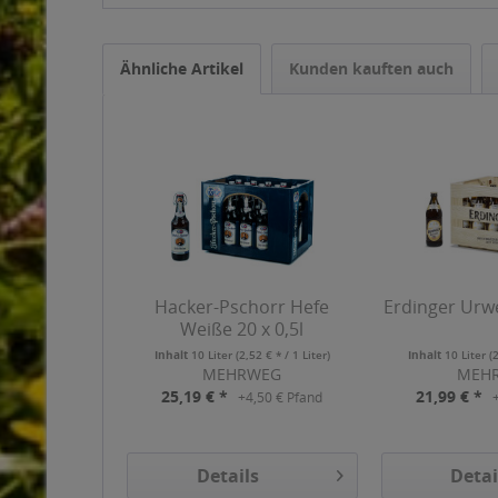
Ähnliche Artikel
Kunden kauften auch
Hacker-Pschorr Hefe
Erdinger Urwe
Weiße 20 x 0,5l
Inhalt
10 Liter
(2,52 € * / 1 Liter)
Inhalt
10 Liter
(
MEHRWEG
MEH
25,19 € *
21,99 € *
+4,50 € Pfand
Details
Detai