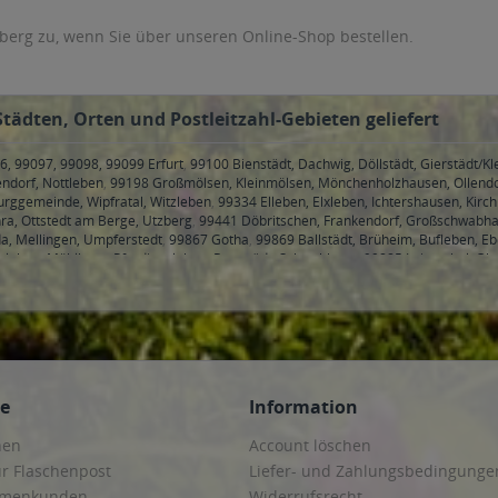
berg zu, wenn Sie über unseren Online-Shop bestellen.
tädten, Orten und Postleitzahl-Gebieten geliefert
6, 99097, 99098, 99099 Erfurt
,
99100 Bienstädt, Dachwig, Döllstädt, Gierstädt/
endorf, Nottleben
,
99198 Großmölsen, Kleinmölsen, Mönchenholzhausen, Ollendo
rggemeinde, Wipfratal, Witzleben
,
99334 Elleben, Elxleben, Ichtershausen, Kirc
ra, Ottstedt am Berge, Utzberg
,
99441 Döbritschen, Frankendorf, Großschwabhau
a, Mellingen, Umpferstedt
,
99867 Gotha
,
99869 Ballstädt, Brüheim, Bufleben, E
hleben, Mühlberg, Pferdingsleben, Remstädt, Schwabhaus
,
99885 Luisenthal, Ohr
henheilingen, Issersheilingen, Kirchheilingen, Kleinwelsbach, Mülverstedt, Neu
ce
Information
hen
Account löschen
ur Flaschenpost
Liefer- und Zahlungsbedingunge
irmenkunden
Widerrufsrecht