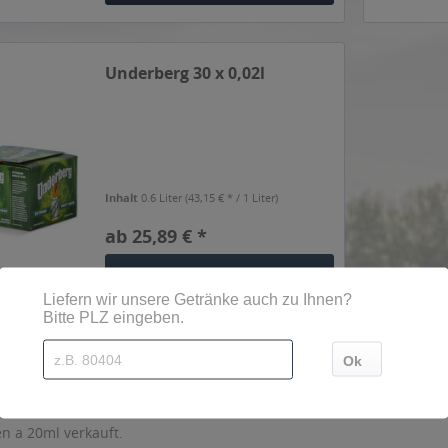
Underberg 30 x 0,02l
Inhalt
0.6 Liter
(43,15 € * / 1 Liter)
ab 25,89 € *
In den
Warenkorb
en Eichenfässern, um den Geschmack zu verstärken.
n a 20ml verkauft.