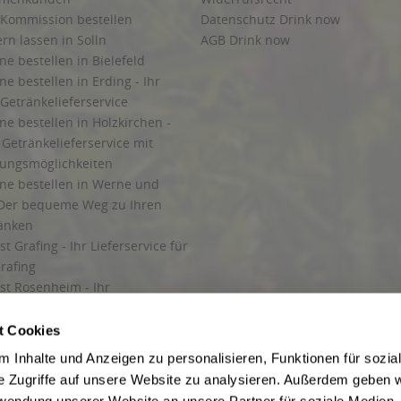
 Kommission bestellen
Datenschutz Drink now
ern lassen in Solln
AGB Drink now
ne bestellen in Bielefeld
ne bestellen in Erding - Ihr
Getränkelieferservice
ne bestellen in Holzkirchen -
Getränkelieferservice mit
lungsmöglichkeiten
ine bestellen in Werne und
Der bequeme Weg zu Ihren
ränken
t Grafing - Ihr Lieferservice für
rafing
st Rosenheim - Ihr
r Getränkeservice in Rosenheim
ng
t Cookies
rung in Starnberg
 Inhalte und Anzeigen zu personalisieren, Funktionen für sozia
e Zugriffe auf unsere Website zu analysieren. Außerdem geben w
 für Getränke