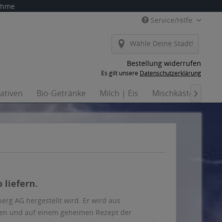
nahme
Service/Hilfe
Wähle Deine Stadt!
Bestellung widerrufen
Es gilt unsere
Datenschutzerklärung
nativen
Bio-Getränke
Milch | Eis
Mischkästen
Ha

 liefern.
erg AG hergestellt wird. Er wird aus
rden und auf einem geheimen Rezept der