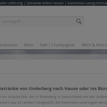
elle Lieferung |
Getränke liefern lassen
| kostenlose Leergutmit
pirituosen
Wein
Sekt | Champagner
Milch & Alter
 Getränke von Underberg nach Hause oder ins Büro
t ein Kräuterlikör, der in Rheinberg in Deutschland von der Underb
utern aus 43 Ländern hergestellt, die Kontrollen unterzogen we