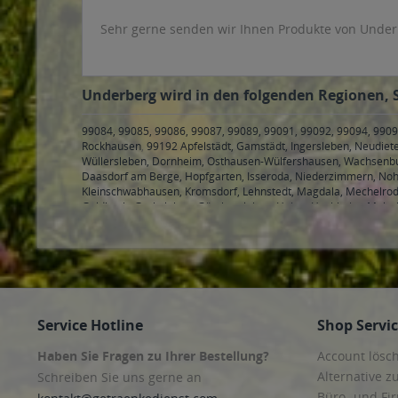
Sehr gerne senden wir Ihnen Produkte von Under
Underberg wird in den folgenden Regionen, S
99084, 99085, 99086, 99087, 99089, 99091, 99092, 99094, 9909
Rockhausen
,
99192 Apfelstädt, Gamstädt, Ingersleben, Neudiet
Wüllersleben, Dornheim, Osthausen-Wülfershausen, Wachsenbu
Daasdorf am Berge, Hopfgarten, Isseroda, Niederzimmern, Noh
Kleinschwabhausen, Kromsdorf, Lehnstedt, Magdala, Mechelrod
Goldbach, Grabsleben, Günthersleben, Haina, Hochheim, Molsc
Hohenkirchen, Petriroda
,
99947 Bad Langensalza, Behringen, Bot
Service Hotline
Shop Servi
Haben Sie Fragen zu Ihrer Bestellung?
Account lösc
Alternative z
Schreiben Sie uns gerne an
Büro- und F