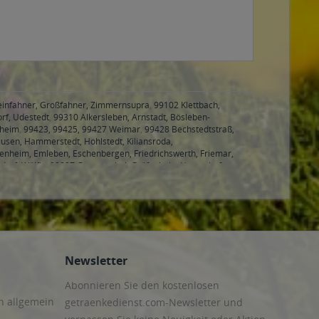
Kleinfahner, Großfahner, Zimmernsupra
,
99102 Klettbach,
rf, Udestedt
,
99310 Alkersleben, Arnstadt, Bösleben-
hheim
,
99423, 99425, 99427 Weimar
,
99428 Bechstedtstraß,
sen, Hammerstedt, Hohlstedt, Kiliansroda,
benheim, Emleben, Eschenbergen, Friedrichswerth, Friemar,
druf, Wölfis
,
99887 Georgenthal, Gräfenhain, Herrenhof,
nheilingen, Schönstedt, Sundhausen, Tottleben, Weberstedt
Newsletter
Abonnieren Sie den kostenlosen
n allgemein
getraenkedienst.com-Newsletter und