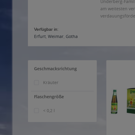
Underberg-Famili
am weitesten ver
verdauungsförde
Verfügbar in:
Erfurt
,
Weimar
,
Gotha
Geschmacksrichtung
Kräuter
Flaschengröße
< 0,2 l