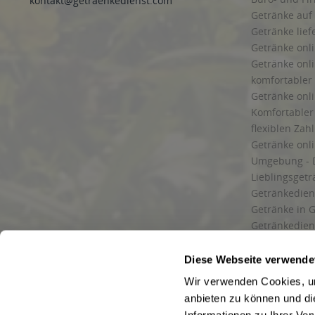
kontakt@getraenkedienst.com
Getränke auf
Getränke lief
Getränke onli
Getränke onli
komfortabler 
Getränke onli
Komfortabler 
flexiblen Zah
Getränke onl
Umgebung - 
Lieblingsget
Getränkediens
Getränke in G
Getränkedien
zuverlässige
und Umgebu
Diese Webseite verwende
Getränkeliefe
Wir verwenden Cookies, um
Liefergebiet
anbieten zu können und di
Lieferservice