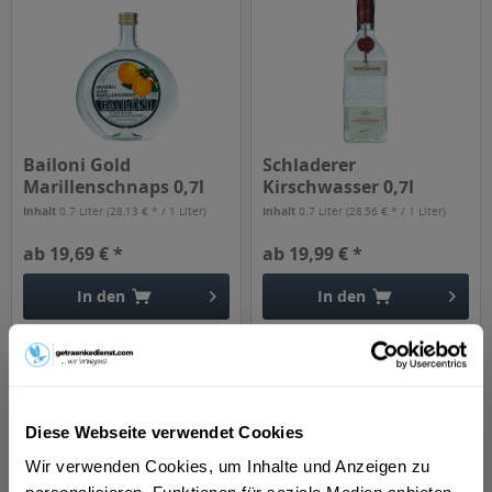
Bailoni Gold
Schladerer
Marillenschnaps 0,7l
Kirschwasser 0,7l
Inhalt
0.7 Liter
(28,13 € * / 1 Liter)
Inhalt
0.7 Liter
(28,56 € * / 1 Liter)
ab 19,69 € *
ab 19,99 € *
In den
In den
Diese Webseite verwendet Cookies
Wir verwenden Cookies, um Inhalte und Anzeigen zu