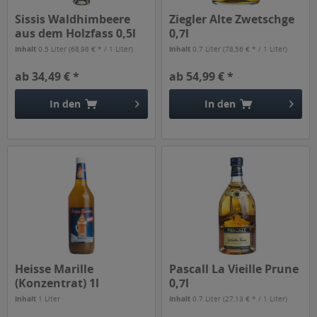
Sissis Waldhimbeere
Ziegler Alte Zwetschge
aus dem Holzfass 0,5l
0,7l
Inhalt
0.5 Liter
(68,98 € * / 1 Liter)
Inhalt
0.7 Liter
(78,56 € * / 1 Liter)
ab 34,49 € *
ab 54,99 € *
In den
In den
Heisse Marille
Pascall La Vieille Prune
(Konzentrat) 1l
0,7l
Inhalt
1 Liter
Inhalt
0.7 Liter
(27,13 € * / 1 Liter)