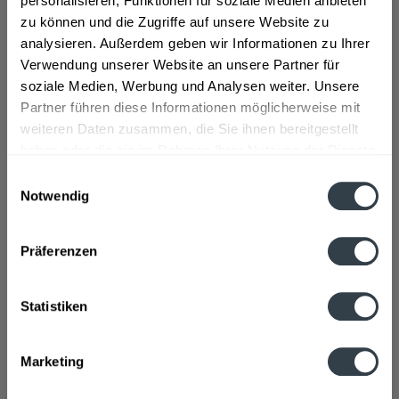
personalisieren, Funktionen für soziale Medien anbieten
zu können und die Zugriffe auf unsere Website zu
analysieren. Außerdem geben wir Informationen zu Ihrer
Schladerer
Roner Williams
Zwetschgenwasser 0,7l
Birnenbrand 0,7l
Verwendung unserer Website an unsere Partner für
soziale Medien, Werbung und Analysen weiter. Unsere
Inhalt
0.7 Liter
(26,41 € * / 1 Liter)
Inhalt
0.7 Liter
(28,90 € * / 1 Liter)
Partner führen diese Informationen möglicherweise mit
ab 18,49 € *
ab 20,23 € *
weiteren Daten zusammen, die Sie ihnen bereitgestellt
haben oder die sie im Rahmen Ihrer Nutzung der Dienste
In den
In den
gesammelt haben.
Einwilligungsauswahl
Notwendig
Datenschutzbestimmungen
Präferenzen
Statistiken
Morand Williamine
Marketing
Pircher Williams-Christ
Birnenbrand 0,7l
Edelbrand Obstbrand
0,7l