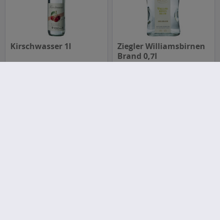
Kirschwasser 1l
Ziegler Williamsbirnen
Brand 0,7l
Inhalt
1 Liter
Inhalt
0.7 Liter
(79,27 € * / 1 Liter)
ab 11,09 € *
ab 55,49 € *
In den
In den
Morand Williamine 0,7l
Stettner Doppelkorn 1l