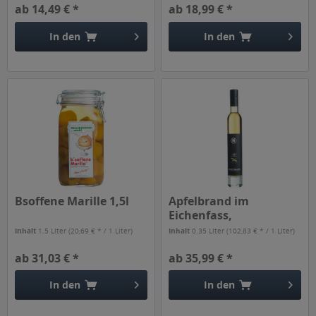
ab 14,49 € *
ab 18,99 € *
In den
In den
Bsoffene Marille 1,5l
Apfelbrand im
Eichenfass,
Reisetbauer 0,35l
Inhalt
1.5 Liter
(20,69 € * / 1 Liter)
Inhalt
0.35 Liter
(102,83 € * / 1 Liter)
ab 31,03 € *
ab 35,99 € *
In den
In den