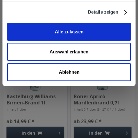
Inhalt
0.7 Liter
(63,56 € * / 1 Liter)
Inhalt
0.7 Liter
(22,84 € * / 1 Liter)
ab 44,49 € *
ab 15,99 € *
Details zeigen
In den
In den
Alle zulassen
Auswahl erlauben
Ablehnen
Kastelburg Williams
Roner Apricò
Birnen-Brand 1l
Marillenbrand 0,7l
Inhalt
1 Liter
Inhalt
0.7 Liter
(34,27 € * / 1 Liter)
ab 14,99 € *
ab 23,99 € *
In den
In den