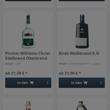
Pircher Williams-Christ
Birds Weißbrand 0,5l
Edelbrand Obstbrand
1l
Inhalt
1 Liter
Inhalt
0.5 Liter
(63,98 € * / 1 Liter)
ab 21,99 € *
ab 31,99 € *
In den
In den