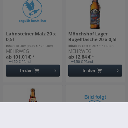
Lahnsteiner Malz 20 x
Mönchshof Lager
0,5l
Bügelflasche 20 x 0,5l
Inhalt
10 Liter
(10,10 € * / 1 Liter)
Inhalt
10 Liter
(1,28 € * / 1 Liter)
MEHRWEG
MEHRWEG
ab 101,01 € *
ab 12,84 € *
+4,50 € Pfand
+4,50 € Pfand
In den
In den