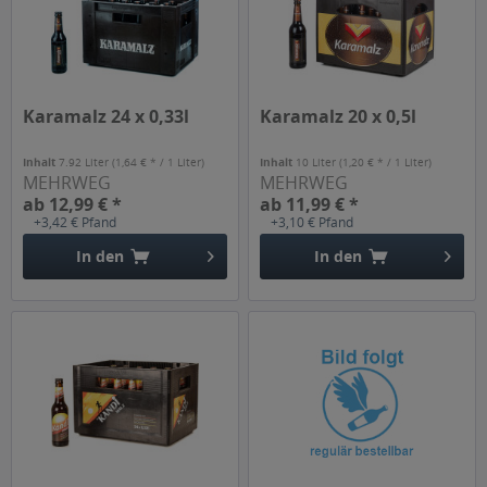
Karamalz 24 x 0,33l
Karamalz 20 x 0,5l
Inhalt
7.92 Liter
(1,64 € * / 1 Liter)
Inhalt
10 Liter
(1,20 € * / 1 Liter)
MEHRWEG
MEHRWEG
ab 12,99 € *
ab 11,99 € *
+3,42 € Pfand
+3,10 € Pfand
In den
In den