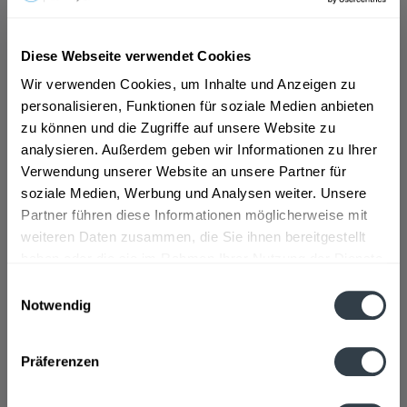
Diese Webseite verwendet Cookies
Flensburger Malz 20 x
Vitamalz alkoholfrei 11
Wir verwenden Cookies, um Inhalte und Anzeigen zu
0,33l
x 0,5l
personalisieren, Funktionen für soziale Medien anbieten
Inhalt
6.6 Liter
(2,34 € * / 1 Liter)
Inhalt
5.5 Liter
(1,05 € * / 1 Liter)
MEHRWEG
MEHRWEG
zu können und die Zugriffe auf unsere Website zu
ab 15,46 € *
ab 5,79 € *
analysieren. Außerdem geben wir Informationen zu Ihrer
+4,50 € Pfand
+2,38 € Pfand
Verwendung unserer Website an unsere Partner für
In den
In den
soziale Medien, Werbung und Analysen weiter. Unsere
Partner führen diese Informationen möglicherweise mit
weiteren Daten zusammen, die Sie ihnen bereitgestellt
haben oder die sie im Rahmen Ihrer Nutzung der Dienste
gesammelt haben.
Einwilligungsauswahl
Notwendig
Datenschutzbestimmungen
Präferenzen
Bolten Malz 20 x 0,5l
Braustolz