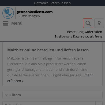
Getränke liefern lassen
Menü
Bestellung widerrufen
Es gilt unsere
Datenschutzerklärung
Malzbier online bestellen und liefern lassen
Malzbier ist ein Sammelbegriff für verschiedene
Biersorten, die aus Malz produziert werden, einen
geringen Alkoholgehalt haben und sich durch eine
dunkle Farbe auszeichnen. Es gibt obergäriges...
mehr
erfahren »
Filtern