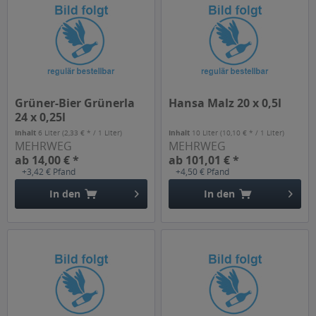
Grüner-Bier Grünerla
Hansa Malz 20 x 0,5l
24 x 0,25l
Inhalt
6 Liter
(2,33 € * / 1 Liter)
Inhalt
10 Liter
(10,10 € * / 1 Liter)
MEHRWEG
MEHRWEG
ab 14,00 € *
ab 101,01 € *
+3,42 € Pfand
+4,50 € Pfand
In den
In den