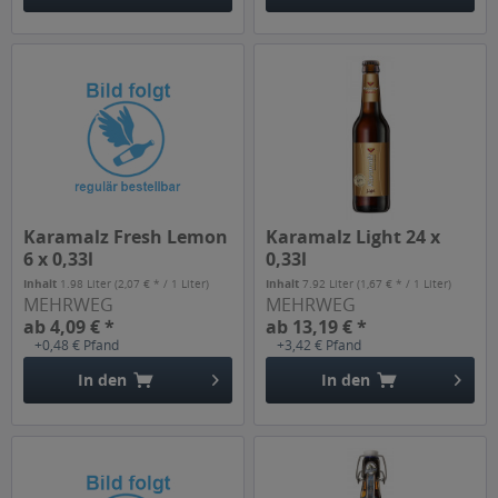
Karamalz Fresh Lemon
Karamalz Light 24 x
6 x 0,33l
0,33l
Inhalt
1.98 Liter
(2,07 € * / 1 Liter)
Inhalt
7.92 Liter
(1,67 € * / 1 Liter)
MEHRWEG
MEHRWEG
ab 4,09 € *
ab 13,19 € *
+0,48 € Pfand
+3,42 € Pfand
In den
In den