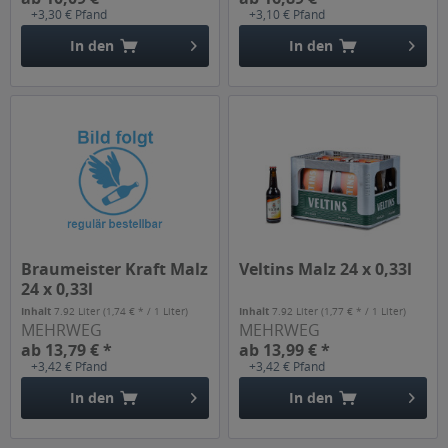
+3,30 € Pfand
+3,10 € Pfand
In den
In den
Braumeister Kraft Malz
Veltins Malz 24 x 0,33l
24 x 0,33l
Inhalt
7.92 Liter
(1,74 € * / 1 Liter)
Inhalt
7.92 Liter
(1,77 € * / 1 Liter)
MEHRWEG
MEHRWEG
ab 13,79 € *
ab 13,99 € *
+3,42 € Pfand
+3,42 € Pfand
In den
In den