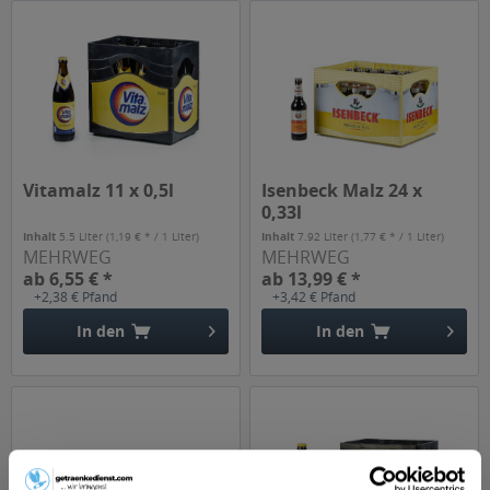
Vitamalz 11 x 0,5l
Isenbeck Malz 24 x
0,33l
Inhalt
5.5 Liter
(1,19 € * / 1 Liter)
Inhalt
7.92 Liter
(1,77 € * / 1 Liter)
MEHRWEG
MEHRWEG
ab 6,55 € *
ab 13,99 € *
+2,38 € Pfand
+3,42 € Pfand
In den
In den