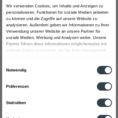
Wir verwenden Cookies, um Inhalte und Anzeigen zu
Inhalt
4 Liter
(4,30 € * / 1 Liter)
personalisieren, Funktionen für soziale Medien anbieten
ab 17,19 € *
zu können und die Zugriffe auf unsere Website zu
analysieren. Außerdem geben wir Informationen zu Ihrer
In den
Warenkorb
Verwendung unserer Website an unsere Partner für
soziale Medien, Werbung und Analysen weiter. Unsere
Partner führen diese Informationen möglicherweise mit
weiteren Daten zusammen, die Sie ihnen bereitgestellt
haben oder die sie im Rahmen Ihrer Nutzung der Dienste
gesammelt haben.
Einwilligungsauswahl
Notwendig
Datenschutzbestimmungen
Präferenzen
Sil 1-F.-A. Fleckenspray flüssig - 500 ml
Statistiken