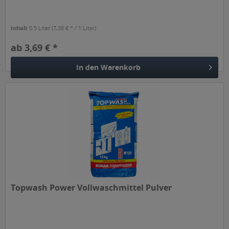
Inhalt
0.5 Liter
(7,38 € * / 1 Liter)
ab 3,69 € *
In den
Warenkorb
Topwash Power Vollwaschmittel Pulver