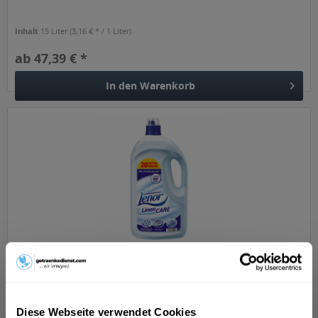
Inhalt
15 Liter
(3,16 € * / 1 Liter)
ab 47,39 € *
In den
Warenkorb
Lenor Professional 200 WL Weichspüler...
Diese Webseite verwendet Cookies