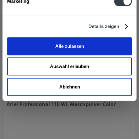
Marketing
Inhalt
0.5 Liter
(9,78 € * / 1 Liter)
ab 4,89 € *
Details zeigen
In den
Warenkorb
Alle zulassen
Auswahl erlauben
Ablehnen
Ariel Professional 110 WL Waschpulver Color