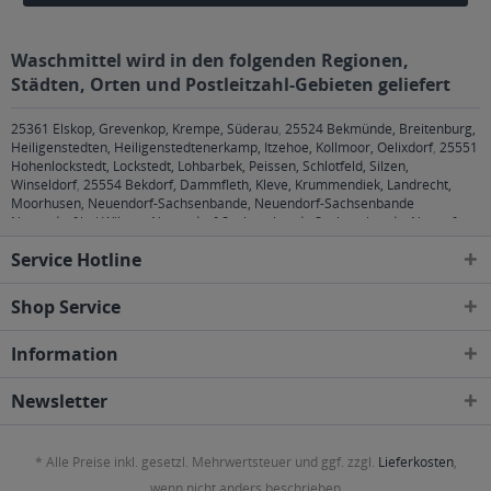
Waschmittel wird in den folgenden Regionen,
Städten, Orten und Postleitzahl-Gebieten geliefert
25361 Elskop, Grevenkop, Krempe, Süderau
,
25524 Bekmünde, Breitenburg,
Heiligenstedten, Heiligenstedtenerkamp, Itzehoe, Kollmoor, Oelixdorf
,
25551
Hohenlockstedt, Lockstedt, Lohbarbek, Peissen, Schlotfeld, Silzen,
Winseldorf
,
25554 Bekdorf, Dammfleth, Kleve, Krummendiek, Landrecht,
Moorhusen, Neuendorf-Sachsenbande, Neuendorf-Sachsenbande
Neuendorf bei Wilster, Neuendorf-Sachsenbande Sachsenbande, Nortorf,
Stördorf, Wilster
,
25560 Aasbüttel, Agethorst, Bokhorst, Hadenfeld,
Service Hotline
Kaisborstel, Oldenborstel, Pöschendorf, Puls, Schenefeld, Siezbüttel,
Warringholz
,
25566 Lägerdorf, Rethwisch
,
25578 Dägeling, Neuenbrook
,
25582 Drage, Hohenaspe, Kaaks, Looft
,
25594 Nutteln, Vaale, Vaalermoor
,
Shop Service
25599 Wewelsfleth
,
25704 Bargenstedt, Elpersbüttel, Epenwöhrden, Meldorf,
Nindorf, Nordermeldorf, Wolmersdorf
,
25761 Büsum, Büsumer
Information
Deichhausen, Hedwigenkoog, Oesterdeichstrich, Warwerort,
Westerdeichstrich
,
25797 Wöhrden
,
26789 Leer (Ostfriesland)
,
26826
Weener
,
26831 Boen, Bunde, Bunderhee, Dollart, Wymeer
,
26844 Jemgum
,
Newsletter
26871 Papenburg
,
26892 Dörpen, Heede, Kluse, Lehe, Wippingen
,
26899
Rhede
,
26903 Surwold
,
26904 Börger
,
26906 Dersum
,
26907 Walchum
,
26909 Neubörger, Neulehe
,
29221, 29223, 29225, 29227, 29229 Celle
,
* Alle Preise inkl. gesetzl. Mehrwertsteuer und ggf. zzgl.
Lieferkosten
,
29308 Winsen (Aller)
,
29313 Hambühren
,
29323 Wietze
,
29336 Nienhagen
,
29339 Wathlingen
,
29352 Adelheidsdorf
,
29356 Bröckel
,
30823, 30826,
wenn nicht anders beschrieben