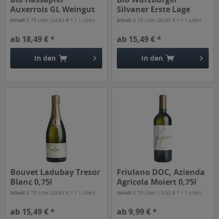
Auxerrois GL Weingut
Silvaner Erste Lage
Heitlinger...
Weingut am...
Inhalt
0.75 Liter
(24,65 € * / 1 Liter)
Inhalt
0.75 Liter
(20,65 € * / 1 Liter)
ab 18,49 € *
ab 15,49 € *
In den
In den
Bouvet Ladubay Tresor
Friulano DOC, Azienda
Blanc 0,75l
Agricola Moiert 0,75l
Inhalt
0.75 Liter
(20,65 € * / 1 Liter)
Inhalt
0.75 Liter
(13,32 € * / 1 Liter)
ab 15,49 € *
ab 9,99 € *