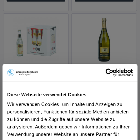
Viqua Wine & Water 12
Glera Vino Frizzante
x 0,28l
Veneto Corte Viola
0,75l
Inhalt
3.36 Liter
(5,35 € * / 1 Liter)
Inhalt
0.75 Liter
(6,65 € * / 1 Liter)
ab 17,99 € *
ab 4,99 € *
Diese Webseite verwendet Cookies
Wir verwenden Cookies, um Inhalte und Anzeigen zu
In den
In den
personalisieren, Funktionen für soziale Medien anbieten
zu können und die Zugriffe auf unsere Website zu
analysieren. Außerdem geben wir Informationen zu Ihrer
Verwendung unserer Website an unsere Partner für