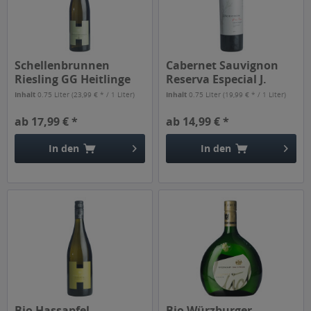
Schellenbrunnen
Cabernet Sauvignon
Riesling GG Heitlinge
Reserva Especial J.
0,75l
Bouchon...
Inhalt
0.75 Liter
(23,99 € * / 1 Liter)
Inhalt
0.75 Liter
(19,99 € * / 1 Liter)
ab 17,99 € *
ab 14,99 € *
In den
In den
Bio Hassapfel
Bio Würzburger