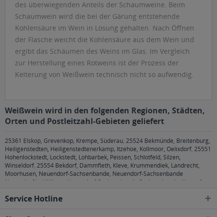
des überwiegenden Anteils der Schaumweine. Beim
Schaumwein wird die bei der Gärung entstehende
Kohlensäure im Wein in Lösung gehalten. Nach Öffnen
der Flasche weicht die Kohlensäure aus dem Wein und
ergibt das Schäumen des Weins im Glas. Im Vergleich
zur Herstellung eines Rotweins ist der Prozess der
Kelterung von Weißwein technisch nicht so aufwendig.
Weißwein wird in den folgenden Regionen, Städten,
Orten und Postleitzahl-Gebieten geliefert
25361 Elskop, Grevenkop, Krempe, Süderau
,
25524 Bekmünde, Breitenburg,
Heiligenstedten, Heiligenstedtenerkamp, Itzehoe, Kollmoor, Oelixdorf
,
25551
Hohenlockstedt, Lockstedt, Lohbarbek, Peissen, Schlotfeld, Silzen,
Winseldorf
,
25554 Bekdorf, Dammfleth, Kleve, Krummendiek, Landrecht,
Moorhusen, Neuendorf-Sachsenbande, Neuendorf-Sachsenbande
Neuendorf bei Wilster, Neuendorf-Sachsenbande Sachsenbande, Nortorf,
Stördorf, Wilster
,
25560 Aasbüttel, Agethorst, Bokhorst, Hadenfeld,
Service Hotline
Kaisborstel, Oldenborstel, Pöschendorf, Puls, Schenefeld, Siezbüttel,
Warringholz
,
25566 Lägerdorf, Rethwisch
,
25578 Dägeling, Neuenbrook
,
25582 Drage, Hohenaspe, Kaaks, Looft
,
25594 Nutteln, Vaale, Vaalermoor
,