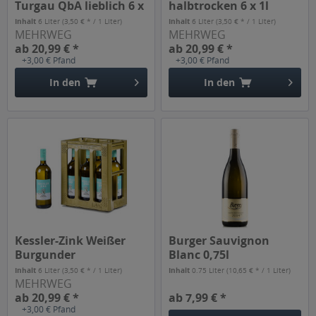
Turgau QbA lieblich 6 x
halbtrocken 6 x 1l
1l
Inhalt
6 Liter
(3,50 € * / 1 Liter)
Inhalt
6 Liter
(3,50 € * / 1 Liter)
MEHRWEG
MEHRWEG
ab 20,99 € *
ab 20,99 € *
+3,00 € Pfand
+3,00 € Pfand
In den
In den
Kessler-Zink Weißer
Burger Sauvignon
Burgunder
Blanc 0,75l
halbtrocken 6 x 1l
Inhalt
6 Liter
(3,50 € * / 1 Liter)
Inhalt
0.75 Liter
(10,65 € * / 1 Liter)
MEHRWEG
ab 20,99 € *
ab 7,99 € *
+3,00 € Pfand