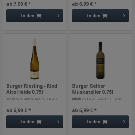
ab 7,99 € *
ab 6,99 € *
In den
In den
Burger Riesling - Ried
Burger Gelber
Alte Heide 0,75l
Muskateller 0,75l
Inhalt
0.75 Liter
(9,32 € * / 1 Liter)
Inhalt
0.75 Liter
(9,32 € * / 1 Liter)
ab 6,99 € *
ab 6,99 € *
In den
In den