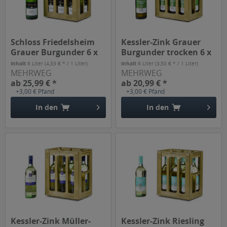
Schloss Friedelsheim
Kessler-Zink Grauer
Grauer Burgunder 6 x
Burgunder trocken 6 x
1l
1l
Inhalt
6 Liter
(4,33 € * / 1 Liter)
Inhalt
6 Liter
(3,50 € * / 1 Liter)
MEHRWEG
MEHRWEG
ab 25,99 € *
ab 20,99 € *
+3,00 € Pfand
+3,00 € Pfand
In den
In den
Kessler-Zink Müller-
Kessler-Zink Riesling