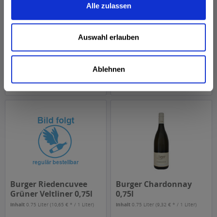
Alle zulassen
Burger Messwein 0,75l
Burger Grüner Veltliner
Alte Reben 0,75l
Inhalt
0.75 Liter
(9,32 € * / 1 Liter)
Inhalt
0.75 Liter
(9,32 € * / 1 Liter)
Auswahl erlauben
ab 6,99 € *
ab 6,99 € *
Ablehnen
In den
In den
Burger Riedencuvee
Burger Chardonnay
Grüner Veltliner 0,75l
0,75l
Inhalt
0.75 Liter
(10,65 € * / 1 Liter)
Inhalt
0.75 Liter
(9,32 € * / 1 Liter)