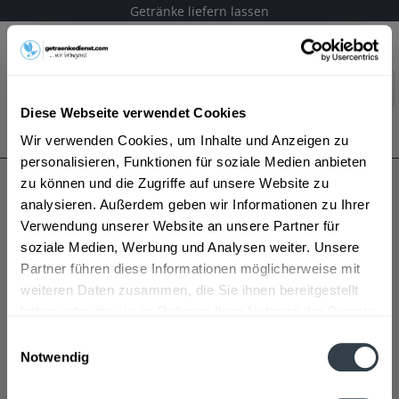
Getränke liefern lassen
Menü
Diese Webseite verwendet Cookies
Bestellung widerrufen
Es gilt unsere
Datenschutzerklärung
Wir verwenden Cookies, um Inhalte und Anzeigen zu
personalisieren, Funktionen für soziale Medien anbieten
zu können und die Zugriffe auf unsere Website zu
Merkzettel
analysieren. Außerdem geben wir Informationen zu Ihrer
Verwendung unserer Website an unsere Partner für
Speichern Sie hier Ihre persönlichen Favoriten - bis Sie das
soziale Medien, Werbung und Analysen weiter. Unsere
nächste Mal bei uns sind.
Partner führen diese Informationen möglicherweise mit
weiteren Daten zusammen, die Sie ihnen bereitgestellt
Einfach den gewünschten Artikel auf die Merkliste setzen und
haben oder die sie im Rahmen Ihrer Nutzung der Dienste
www.getraenkedienst.com speichert für Sie automatisch Ihre
gesammelt haben.
Einwilligungsauswahl
persönliche Merkliste. So können Sie bequem bei einem
Notwendig
späteren Besuch Ihre vorgemerkten Artikel wieder abrufen.
Datenschutzbestimmungen