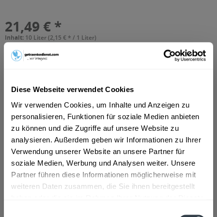
21,49 € *
Inhalt:
10 Liter (2,15 € * / 1 Liter)
inkl. MwSt.
ggf. zzgl. Erschwerniszuschlag
Vorrätig
MEHRWEG
+3,10 € Pfand
Diese Webseite verwendet Cookies
In den
Warenkorb
Wir verwenden Cookies, um Inhalte und Anzeigen zu
personalisieren, Funktionen für soziale Medien anbieten
Hinzugefügt
zu können und die Zugriffe auf unsere Website zu
Artikel-Nr.:
10412
analysieren. Außerdem geben wir Informationen zu Ihrer
Verwendung unserer Website an unsere Partner für
Beschreibung
soziale Medien, Werbung und Analysen weiter. Unsere
So beschreibt der Hersteller sein Produkt: "Prinz Luitpold
Partner führen diese Informationen möglicherweise mit
von Bayern hat die dunkle Biersorte...
mehr
weiteren Daten zusammen, die Sie ihnen bereitgestellt
haben oder die sie im Rahmen Ihrer Nutzung der Dienste
Zutaten und Allergene
gesammelt haben.
Einwilligungsauswahl