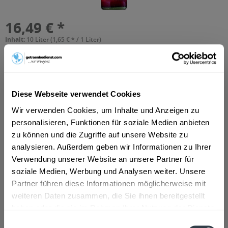
16,49 € *
Inhalt:
10 Liter (1,65 € * / 1 Liter)
inkl. MwSt.
ggf. zzgl. Erschwerniszuschlag
Vorrätig
MEHRWEG
+3,69 € Pfand
Diese Webseite verwendet Cookies
In den
Warenkorb
Wir verwenden Cookies, um Inhalte und Anzeigen zu
personalisieren, Funktionen für soziale Medien anbieten
Hinzugefügt
zu können und die Zugriffe auf unsere Website zu
Artikel-Nr.:
34194
analysieren. Außerdem geben wir Informationen zu Ihrer
Verwendung unserer Website an unsere Partner für
Beschreibung
soziale Medien, Werbung und Analysen weiter. Unsere
mehr
Partner führen diese Informationen möglicherweise mit
weiteren Daten zusammen, die Sie ihnen bereitgestellt
haben oder die sie im Rahmen Ihrer Nutzung der Dienste
Zutaten und Allergene
gesammelt haben.
Einwilligungsauswahl
Wasser, Apfelsaft* (45,3%), Zironensaft*, Sauerkirschsaft*,