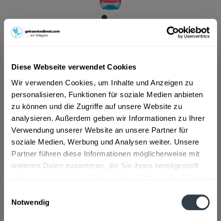
10,99 € *
Inhalt:
12 Liter (0,92 € * / 1 Liter)
inkl. MwSt.
ggf. zzgl. Erschwerniszuschlag
Diese Webseite verwendet Cookies
Vorrätig
MEHRWEG
Wir verwenden Cookies, um Inhalte und Anzeigen zu
personalisieren, Funktionen für soziale Medien anbieten
+3,30 € Pfand
zu können und die Zugriffe auf unsere Website zu
In den
Warenkorb
analysieren. Außerdem geben wir Informationen zu Ihrer
Verwendung unserer Website an unsere Partner für
Hinzugefügt
soziale Medien, Werbung und Analysen weiter. Unsere
Artikel-Nr.:
25464
Partner führen diese Informationen möglicherweise mit
weiteren Daten zusammen, die Sie ihnen bereitgestellt
Beschreibung
haben oder die sie im Rahmen Ihrer Nutzung der Dienste
mehr
gesammelt haben.
Einwilligungsauswahl
Notwendig
Zutaten und Allergene
Datenschutzbestimmungen