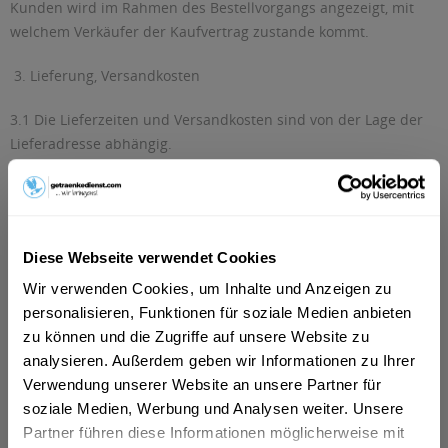
Kunden wird im Rahmen des Bestellvorgangs angezeigt, mit
welchem Verkäufer der Kaufvertrag zustande kommt.
3. Lieferung, Versandkosten
3.1 Die Lieferzeiten und Versandkosten sind von der Lage der
Lieferadresse abhängig.
3.2 Die Lieferung erfolgt zu den bei Abschluss des
Bestellvorgangs angegebenen Versandkosten, den dem
Kunden im Laufe des Bestellvorgangs angezeigten sonstigen
Diese Webseite verwendet Cookies
Bestell- und Lieferbedingungen, sowie zusätzlich den
allgemeinen Geschäftsbedingungen des Verkäufers (im
Wir verwenden Cookies, um Inhalte und Anzeigen zu
Folgenden Verkäufer-AGB).
personalisieren, Funktionen für soziale Medien anbieten
zu können und die Zugriffe auf unsere Website zu
4. Haftung
analysieren. Außerdem geben wir Informationen zu Ihrer
Verwendung unserer Website an unsere Partner für
4.1. Der Betreiber haftet gegenüber dem Kunden jeweils nach
soziale Medien, Werbung und Analysen weiter. Unsere
Maßgabe der gesetzlichen Vorschriften auf Aufwendungs- oder
Partner führen diese Informationen möglicherweise mit
Schadensersatz gleich aus welchem Rechtsgrund nur bei