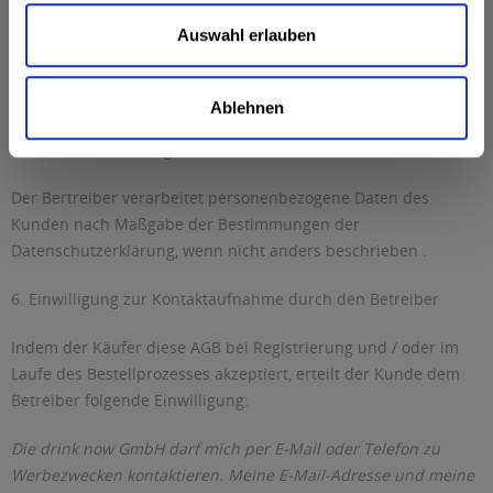
ausgeschlossen oder begrenzt ist, gilt dies auch für eine
Auswahl erlauben
etwaige persönliche Haftung der Arbeitnehmer, der sonstigen
Mitarbeiter, Organe, Vertreter und Erfüllungsgehilfen des
Betreibers.
Ablehnen
5. Datenverarbeitung
Der Bertreiber verarbeitet personenbezogene Daten des
Kunden nach Maßgabe der Bestimmungen der
Datenschutzerklärung, wenn nicht anders beschrieben .
6. Einwilligung zur Kontaktaufnahme durch den Betreiber
Indem der Käufer diese AGB bei Registrierung und / oder im
Laufe des Bestellprozesses akzeptiert, erteilt der Kunde dem
Betreiber folgende Einwilligung:
Die drink now GmbH darf mich per E-Mail oder Telefon zu
Werbezwecken kontaktieren. Meine E-Mail-Adresse und meine