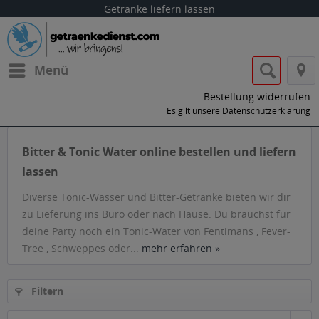
Getränke liefern lassen
Menü
Bestellung widerrufen
Es gilt unsere
Datenschutzerklärung
Bitter & Tonic Water online bestellen und liefern
lassen
Diverse Tonic-Wasser und Bitter-Getränke bieten wir dir
zu Lieferung ins Büro oder nach Hause. Du brauchst für
deine Party noch ein Tonic-Water von Fentimans , Fever-
Tree , Schweppes oder...
mehr erfahren »
Filtern