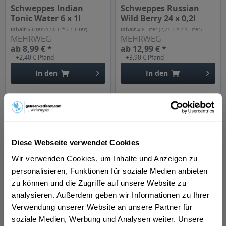
Schweppes Indian
Schweppes Russian
Tonic Water 6 x 1l
Wild Berry 24 x 0,2l
Inhalt
6 Liter
(1,50 € * / 1 Liter)
Inhalt
4.8 Liter
(2,71 € * / 1 Liter)
MEHRWEG
MEHRWEG
ab 8,99 € *
ab 12,99 € *
+2,40 € Pfand
+3,90 € Pfand
In den
In den
Diese Webseite verwendet Cookies
Wir verwenden Cookies, um Inhalte und Anzeigen zu
personalisieren, Funktionen für soziale Medien anbieten
zu können und die Zugriffe auf unsere Website zu
Schweppes Bitter
Schweppes Indian
Lemon 24 x 0,2l
Tonic Water 24 x 0,2l
analysieren. Außerdem geben wir Informationen zu Ihrer
Verwendung unserer Website an unsere Partner für
Inhalt
4.8 Liter
(2,81 € * / 1 Liter)
Inhalt
4.8 Liter
(2,71 € * / 1 Liter)
MEHRWEG
MEHRWEG
soziale Medien, Werbung und Analysen weiter. Unsere