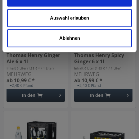
Auswahl erlauben
Ablehnen
Thomas Henry Ginger
Thomas Henry Spicy
Ale 6 x 1l
Ginger 6 x 1l
Inhalt
6 Liter
(1,83 € * / 1 Liter)
Inhalt
6 Liter
(1,83 € * / 1 Liter)
MEHRWEG
MEHRWEG
ab 10,99 € *
ab 10,99 € *
+2,40 € Pfand
+2,40 € Pfand
In den
In den