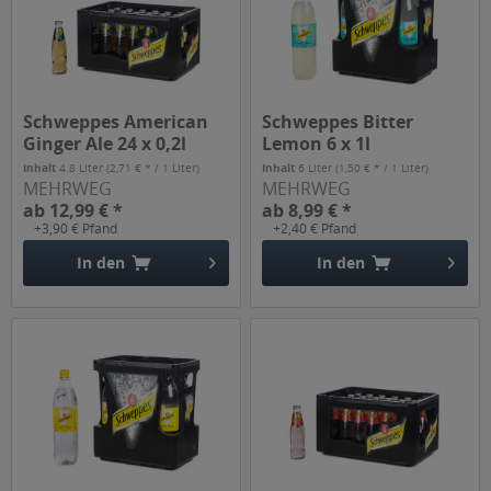
Schweppes American
Schweppes Bitter
Ginger Ale 24 x 0,2l
Lemon 6 x 1l
Inhalt
4.8 Liter
(2,71 € * / 1 Liter)
Inhalt
6 Liter
(1,50 € * / 1 Liter)
MEHRWEG
MEHRWEG
ab 12,99 € *
ab 8,99 € *
+3,90 € Pfand
+2,40 € Pfand
In den
In den