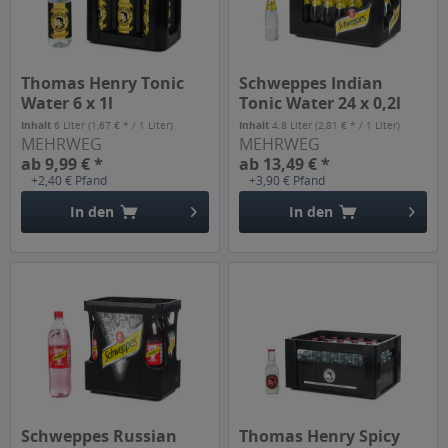
Thomas Henry Tonic
Schweppes Indian
Water 6 x 1l
Tonic Water 24 x 0,2l
Inhalt
6 Liter
(1,67 € * / 1 Liter)
Inhalt
4.8 Liter
(2,81 € * / 1 Liter)
MEHRWEG
MEHRWEG
ab 9,99 € *
ab 13,49 € *
+2,40 € Pfand
+3,90 € Pfand
In den
In den
Schweppes Russian
Thomas Henry Spicy