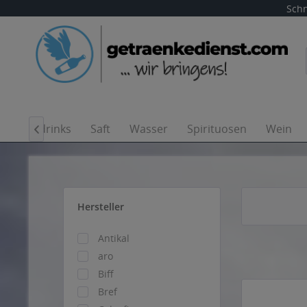
Schn
Softdrinks
Saft
Wasser
Spirituosen
Wein

Hersteller
Antikal
aro
Biff
Bref