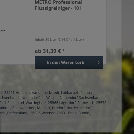
METRO Professional
Flüssigreiniger - 10 l
Kanister
Inhalt
10 Liter
(3,14 € * / 1 Liter)
ab 31,39 € *
In den
Warenkorb
rf
,
25551 Hohenlockstedt, Lockstedt, Lohbarbek, Peissen,
achsenbande Neuendorf bei Wilster, Neuendorf-Sachsenbande
eld, Siezbüttel, Warringholz
,
25566 Lägerdorf, Rethwisch
,
25578
sbüttel, Epenwöhrden, Meldorf, Nindorf, Nordermeldorf,
er (Ostfriesland)
,
26826 Weener
,
26831 Boen, Bunde,
904 Börger
,
26906 Dersum
,
26907 Walchum
,
26909
9 Wathlingen
,
29352 Adelheidsdorf
,
29356 Bröckel
,
30823,
nstorf
,
31535 Neustadt am Rübenberge
,
31542 Bad Nenndorf,
ccum Bad Rehburg, Rehburg-Loccum Loccum, Rehburg-Loccum