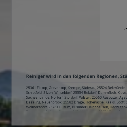
Reiniger wird in den folgenden Regionen, Stä
25361 Elskop, Grevenkop, Krempe, Süderau
,
25524 Bekmünde, Br
Schlotfeld, Silzen, Winseldorf
,
25554 Bekdorf, Dammfleth, Klev
Sachsenbande, Nortorf, Stördorf, Wilster
,
25560 Aasbüttel, Ageth
Dägeling, Neuenbrook
,
25582 Drage, Hohenaspe, Kaaks, Looft
,
Wolmersdorf
,
25761 Büsum, Büsumer Deichhausen, Hedwigenkoo
Bunderhee, Dollart, Wymeer
,
26844 Jemgum
,
26871 Papenburg
Neubörger, Neulehe
,
29221, 29223, 29225, 29227, 29229 Celle
,
30826, 30827 Garbsen
,
30890 Barsinghausen
,
30900 Wedemar
Bad Nenndorf Bad Nenndorf, Bad Nenndorf Horsten, Bad Nennd