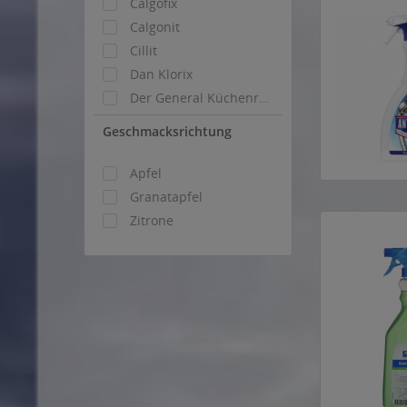
Calgofix
Calgonit
Cillit
Dan Klorix
Der General Küchenreiniger
Domestos
Geschmacksrichtung
Dr. Becher
Drano
Apfel
Finish
Granatapfel
Frosch
Zitrone
Horeca Select
METRO Professional
Pronto
Sagrotan
Sidolin
Somat
Topclin
Topmatic