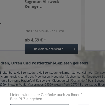
Sagrotan Allzweck
Reiniger...
Inhalt
1.5 Liter
(3,06 € * / 1 Liter)
ab 4,59 € *
In den
Warenkorb
dten, Orten und Postleitzahl-Gebieten geliefert
eitenburg, Heiligenstedten, Heiligenstedtenerkamp, Itzehoe, Kollmoor, Oelixdo
e, Krummendiek, Landrecht, Moorhusen, Neuendorf-Sachsenbande, Neuendorf-S
orst, Bokhorst, Hadenfeld, Kaisborstel, Oldenborstel, Pöschendorf, Puls, Schenef
25594 Nutteln, Vaale, Vaalermoor
,
25599 Wewelsfleth
,
25704 Bargenstedt, Elper
g, Oesterdeichstrich, Warwerort, Westerdeichstrich
,
25797 Wöhrden
,
26789 Le
,
26892 Dörpen, Heede, Kluse, Lehe, Wippingen
,
26899 Rhede
,
26903 Surwold
,
26
29308 Winsen (Aller)
,
29313 Hambühren
,
29323 Wietze
,
29336 Nienhagen
,
2933
k
,
30916 Isernhagen
,
30926 Seelze
,
30938 Burgwedel
,
30989 Gehrden
,
31515 Wu
orf Riepen, Bad Nenndorf Waltringhausen
,
31547 Rehburg-Loccum, Rehburg-Lo