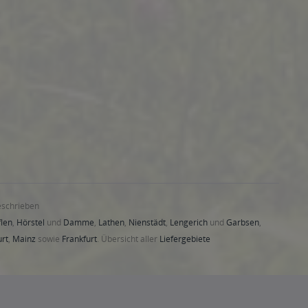
eschrieben
len
,
Hörstel
und
Damme
,
Lathen
,
Nienstädt
,
Lengerich
und
Garbsen
,
urt
,
Mainz
sowie
Frankfurt
. Übersicht aller
Liefergebiete