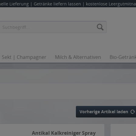
elle Lieferung |
Getränke liefern lassen
| kostenlose Leergutmit
Sekt | Champagner
Milch & Alternativen
Bio-Geträn
Vorherige Artikel laden
Antikal Kalkreiniger Spray