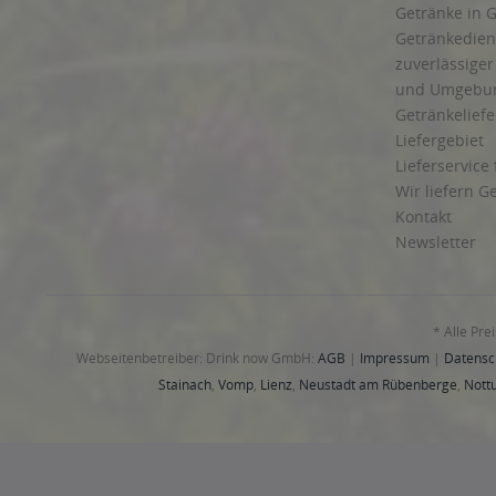
Getränke in G
Getränkedien
zuverlässige
und Umgebu
Getränkeliefe
Liefergebiet
Lieferservice
Wir liefern G
Kontakt
Newsletter
* Alle Pre
Webseitenbetreiber: Drink now GmbH:
AGB
|
Impressum
|
Datensc
Stainach
,
Vomp
,
Lienz
,
Neustadt am Rübenberge
,
Nottu