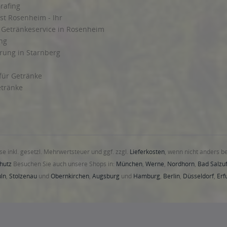
rafing
st Rosenheim - Ihr
r Getränkeservice in Rosenheim
ng
rung in Starnberg
 für Getränke
etränke
ise inkl. gesetzl. Mehrwertsteuer und ggf. zzgl.
Lieferkosten
, wenn nicht anders b
hutz
Besuchen Sie auch unsere Shops in:
München
,
Werne
,
Nordhorn
,
Bad Salzuf
ln
,
Stolzenau
und
Obernkirchen
,
Augsburg
und
Hamburg
,
Berlin
,
Düsseldorf
,
Erf