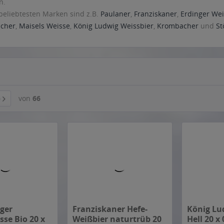
n.
beliebtesten Marken sind z.B.
Paulaner
,
Franziskaner
,
Erdinger Wei
acher
,
Maisels Weisse
,
König Ludwig Weissbier
,
Krombacher
und
St
ger
Franziskaner Hefe-
König Lu
se Bio 20 x
Weißbier naturtrüb 20
Hell 20 x 
x 0,5l
,00 € * / 1 Liter)
Inhalt
10 Liter
(1,70 € * / 1 Liter)
Inhalt
10 Liter
MEHRWEG
MEHRWE
*
ab 16,99 € *
ab 13,99 