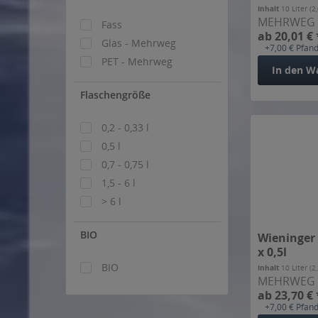
Orange
+7,00 € Pfan
Bellheimer
Rhabarber
Fass
In den
W
Benediktiner
Zitrone
Glas - Mehrweg
Berg
PET - Mehrweg
Bergbräu
Bergquell
Flaschengröße
Berliner Berg
0,2 - 0,33 l
Berliner Kindl
0,5 l
Bier Fabrik
0,7 - 0,75 l
Bier-Hannes
1,5 - 6 l
Biermanufaktur Engel
Wieninger 
> 6 l
Bischoff
x 0,5l
Bischofshof
Inhalt
10 Liter
(2
BIO
Blanche
MEHRWEG
ab 23,70 € 
Bolten
BIO
+7,00 € Pfan
Braugold
In den
W
Braustüb'l
Bruckmüller