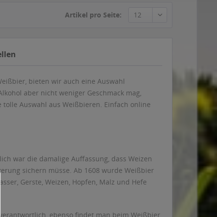
eißbier, bieten wir auch eine Auswahl
 Alkohol aber nicht weniger Geschmack mag,
 tolle Auswahl aus Weißbieren. Einfach online
lich war die damalige Auffassung, dass Weizen
kerung sichern müsse. Ab 1608 wurde Weißbier
asser, Gerste, Weizen, Hopfen, Malz und Hefe
verantwortlich, ebenso findet man beim Weißbier
ißbier und Hefe-Weißbier.
jetzt bei getraenkedienst.com deinem
u bei uns alle führenden Abfüller: Ob Hopf,
er online bestellen und liefern lassen – einfach
en Rest.