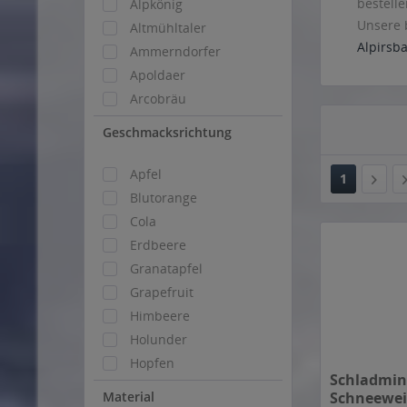
bestelle
Alpkönig
Unsere 
Altmühltaler
Alpirsb
Ammerndorfer
Apoldaer
Arcobräu
Asgaard
Geschmacksrichtung
Auer
Auerbräu
Apfel
Augusta
Blutorange
Augustiner Bräu
Cola
Autenrieder
Erdbeere
Ayinger
Granatapfel
Baisinger
Grapefruit
Barre
Himbeere
Schladmin
Bauhöfer
Holunder
Schneeweis
Bavaria Weizenbier
Hopfen
0,5l
Inhalt
10 Liter
(2
Bayern Halbe
MEHRWEG
Kirsche
Material
ab 20,01 € 
Bayreuther