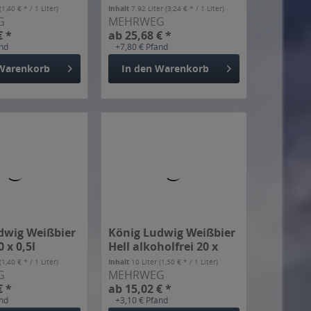
and
+7,80 € Pfand
Warenkorb
In den
Warenkorb
dwig Weißbier
König Ludwig Weißbier
 x 0,5l
Hell alkoholfrei 20 x
0,5l
(1,40 € * / 1 Liter)
Inhalt
10 Liter
(1,50 € * / 1 Liter)
G
MEHRWEG
€ *
ab 15,02 € *
and
+3,10 € Pfand
Warenkorb
In den
Warenkorb