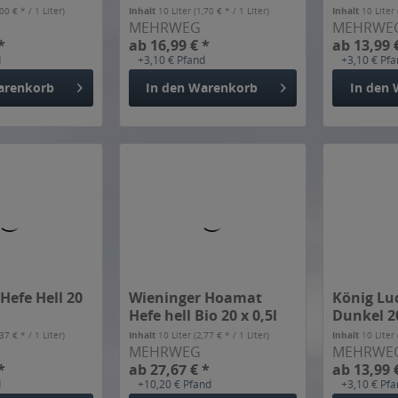
d
+3,10 € Pfand
+3,10 € Pf
arenkorb
In den
Warenkorb
In den
Hefe Hell 20
Wieninger Hoamat
König Lu
Hefe hell Bio 20 x 0,5l
Dunkel 20
,37 € * / 1 Liter)
Inhalt
10 Liter
(2,77 € * / 1 Liter)
Inhalt
10 Liter
MEHRWEG
MEHRWE
*
ab 27,67 € *
ab 13,99 
d
+10,20 € Pfand
+3,10 € Pf
arenkorb
In den
Warenkorb
In den