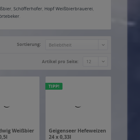
ßbier
,
Schöfferhofer
,
Hopf Weißbierbrauerei
,
örtebeker
.
Sortierung:
TIPP!
dwig Weißbier
Geigenseer Hefeweizen
0,5l
24 x 0,33l
(1,40 € * / 1 Liter)
Inhalt
7.92 Liter
(3,24 € * / 1 Liter)
G
MEHRWEG
€ *
ab 25,68 € *