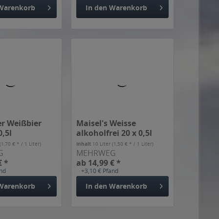
r Weißbier
Maisel's Weisse
0,5l
alkoholfrei 20 x 0,5l
(1,70 € * / 1 Liter)
Inhalt
10 Liter
(1,50 € * / 1 Liter)
G
MEHRWEG
€ *
ab 14,99 € *
and
+3,10 € Pfand
Warenkorb
In den
Warenkorb
ellen