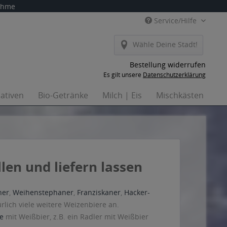
nahme
Service/Hilfe
Wähle Deine Stadt!
Bestellung widerrufen
Es gilt unsere
Datenschutzerklärung
nativen
Bio-Getränke
Milch | Eis
Mischkästen
Ha

len und liefern lassen
ner
,
Weihenstephaner
,
Franziskaner
,
Hacker-
rlich viele weitere Weizenbiere an.
ke
mit Weißbier, z.B. ein Radler mit Weißbier