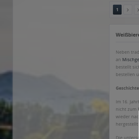
Erhartinger
Neben trad
Eulchen
an
Mischge
Farny
bestellt si
Faust
bestellen 
Felsenbräu
Flensburger Brauerei
Geschichte
Flötzinger
Im 16. Jah
Fortuna
nicht zum 
Frankenbräu
wieder nac
Franziskaner
hergestellt
Freiherr von Zech
Friedenfels
Die unters
Fürst Wallerstein
unterschie
Fürstenberg
Und da heu
Gaffel
Getränkeser
Ganter
Maisel’s We
Geigenseer
bei getrae