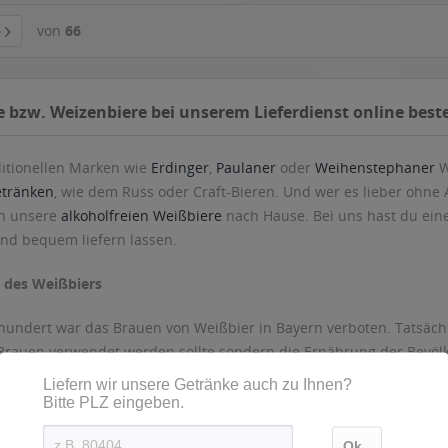
itionellen Marken wie
Erdinger
,
Paulaner
oder
Weihenstephaner
W
tränken
, wie dem Russ oder Craft-Bieren. Und wer es lieber ohne
ch unsere
alkoholfreien Weißbiere
nach Hause. Bei uns hast du eine
und bequem liefern lassen.
 des Weißbiers
rhundert war das Brauen von Weißbier in Bayern verboten. Tatsäch
Brauen verwendet werden sollte sondern die Ernährung der Bevöl
h dem Reinheitsgebot gebraut. Dieses besagt, dass Bier nur aus W
 werden darf.
chiedliche Zusammensetzung ist für die verschiedenen Biersorten 
dliche Sorten: Bayrisches Weißbier, Berliner Weißbier, Grätzer We
te Bier genauso Grundnahrungsmittel gilt wie Weizen, kannst du 
vice jederzeit dein Weißbier online bestellen. Natürlich findest d
isse, Unertl, König Ludwig oder Landshuter – dein Lieblings-Weißbi
nkedienst.com in den Warenkorb legen und wir kümmern uns um d