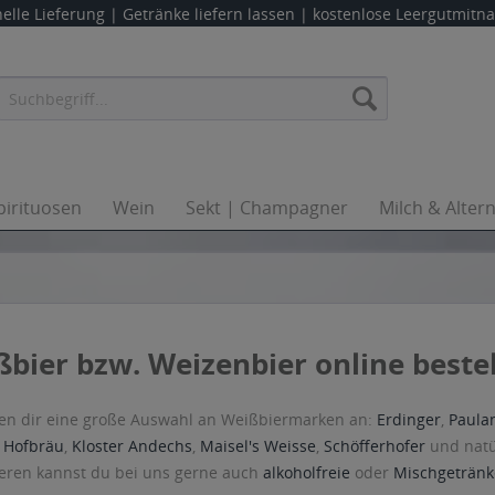
elle Lieferung |
Getränke liefern lassen
| kostenlose Leergutmit
pirituosen
Wein
Sekt | Champagner
Milch & Alter
bier bzw. Weizenbier online bestel
ten dir eine große Auswahl an Weißbiermarken an:
Erdinger
,
Paula
,
Hofbräu
,
Kloster Andechs
,
Maisel's Weisse
,
Schöfferhofer
und natü
eren kannst du bei uns gerne auch
alkoholfreie
oder
Mischgeträn