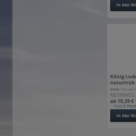
Bräu im Moos
Bräuchle
Camba
Cramer
Dachsbräu
Dachsenfranz
Darmstädter
König Lud
Detmolder
naturtrüb 
Dingslebener
Inhalt
7.92 Liter
Distelhäuser
MEHRWEG
ab 19,29 € 
Duckstein
+3,42 € Pfan
Edelweiss Bier
In den
W
Egerer
Eichbaum
Einsiedler
Engelbräu
Weißbiere
Erdinger Weißbier