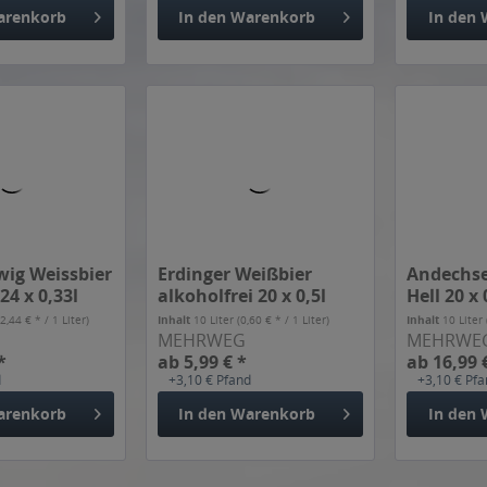
wig Weissbier
Erdinger Weißbier
Andechse
24 x 0,33l
alkoholfrei 20 x 0,5l
Hell 20 x 
(2,44 € * / 1 Liter)
Inhalt
10 Liter
(0,60 € * / 1 Liter)
Inhalt
10 Liter
MEHRWEG
MEHRWE
*
ab 5,99 € *
ab 16,99 
d
+3,10 € Pfand
+3,10 € Pf
arenkorb
In den
Warenkorb
In den
 bzw. Weizenbiere bei unserem Lieferdienst online best