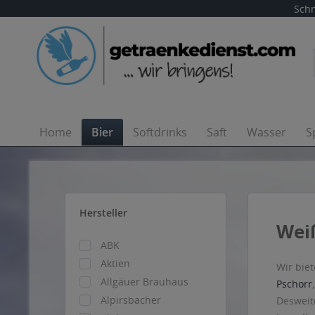
Schn
Home
Bier
Softdrinks
Saft
Wasser
S
Hersteller
Weiß
ABK
Aktien
Wir bie
Allgäuer Brauhaus
Pschorr
Alpirsbacher
Desweit