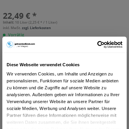
22,49 € *
Inhalt:
10 Liter (2,25 € * / 1 Liter)
inkl. MwSt.
zzgl. Lieferkosten
Vorrätig
MEHRWEG
+3,10 € Pfand
In den
Warenkorb
Diese Webseite verwendet Cookies
Hinzugefügt
Wir verwenden Cookies, um Inhalte und Anzeigen zu
personalisieren, Funktionen für soziale Medien anbieten
Artikel-Nr.:
10002
zu können und die Zugriffe auf unsere Website zu
analysieren. Außerdem geben wir Informationen zu Ihrer
Beschreibung
Verwendung unserer Website an unsere Partner für
"Alles geben, Ziele erreichen, Regeneration starten! Dafür
soziale Medien, Werbung und Analysen weiter. Unsere
genau richtig: Ein kühles ERDINGER...
mehr
Partner führen diese Informationen möglicherweise mit
weiteren Daten zusammen, die Sie ihnen bereitgestellt
Zutaten und Allergene