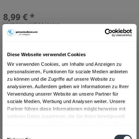
8,99 € *
Inhalt:
9 Liter (1,00 € * / 1 Liter)
inkl. MwSt.
zzgl. Lieferkosten
Vorrätig
MEHRWEG
+3,30 € Pfand
Diese Webseite verwendet Cookies
Wir verwenden Cookies, um Inhalte und Anzeigen zu
In den
Warenkorb
personalisieren, Funktionen für soziale Medien anbieten
Hinzugefügt
zu können und die Zugriffe auf unsere Website zu
analysieren. Außerdem geben wir Informationen zu Ihrer
Artikel-Nr.:
36135
Verwendung unserer Website an unsere Partner für
soziale Medien, Werbung und Analysen weiter. Unsere
Beschreibung
Partner führen diese Informationen möglicherweise mit
mehr
weiteren Daten zusammen, die Sie ihnen bereitgestellt
haben oder die sie im Rahmen Ihrer Nutzung der Dienste
Zutaten und Allergene
gesammelt haben.
Einwilligungsauswahl
Mineralwasser, Kohlensäure
mehr