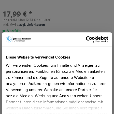
17,99 € *
Inhalt:
6.6 Liter (2,73 € * / 1 Liter)
inkl. MwSt.
zzgl. Lieferkosten
Vorrätig
MEHRWEG
+3,10 € Pfand
In den
Warenkorb
Diese Webseite verwendet Cookies
Hinzugefügt
Wir verwenden Cookies, um Inhalte und Anzeigen zu
personalisieren, Funktionen für soziale Medien anbieten
Artikel-Nr.:
36655
zu können und die Zugriffe auf unsere Website zu
analysieren. Außerdem geben wir Informationen zu Ihrer
Beschreibung
Verwendung unserer Website an unsere Partner für
"Das naturtrübe Grevensteiner Original ist ein Landbier,
soziale Medien, Werbung und Analysen weiter. Unsere
das mit weichem Quellwasser und...
mehr
Partner führen diese Informationen möglicherweise mit
weiteren Daten zusammen, die Sie ihnen bereitgestellt
Zutaten und Allergene