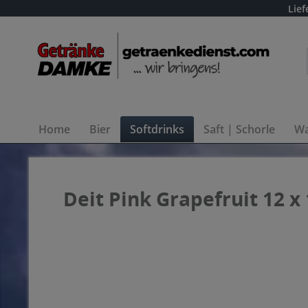
Lief
Home
Bier
Softdrinks
Saft | Schorle
Wa
Deit Pink Grapefruit 12 x 