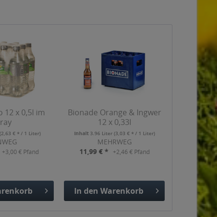
o 12 x 0,5l im
Bionade Orange & Ingwer
ray
12 x 0,33l
(2,63 € * / 1 Liter)
Inhalt
3.96 Liter
(3,03 € * / 1 Liter)
NWEG
MEHRWEG
11,99 € *
+3,00 € Pfand
+2,46 € Pfand
renkorb
In den
Warenkorb
gefügt
Hinzugefügt