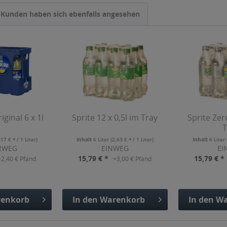
Kunden haben sich ebenfalls angesehen
ginal 6 x 1l
Sprite 12 x 0,5l im Tray
Sprite Zer
T
,17 € * / 1 Liter)
Inhalt
6 Liter
(2,63 € * / 1 Liter)
Inhalt
6 Liter
RWEG
EINWEG
EI
15,79 € *
15,79 € *
+2,40 € Pfand
+3,00 € Pfand
enkorb
In den
Warenkorb
In den
Wa
fügt
Hinzugefügt
Hinzu