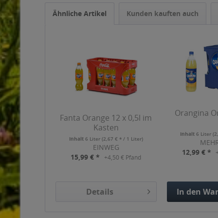
Ähnliche Artikel
Kunden kauften auch
Orangina Ori
Fanta Orange 12 x 0,5l im
Kasten
Inhalt
6 Liter
(2
Inhalt
6 Liter
(2,67 € * / 1 Liter)
MEH
EINWEG
12,99 € *
15,99 € *
+4,50 € Pfand
Details
In den
War
Hinzuge