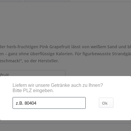
ck der herb-fruchtigen Pink Grapefruit lässt von weißem Sand und 
n – ganz ohne überflüssige Kalorien. Für figurbewusste Strandgä
geschmack!", so der Hersteller.
fruit
 Mehrweg
 l