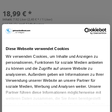
18,99 € *
Inhalt:
7.92 Liter (2,40 € * / 1 Liter)
inkl. MwSt.
zzgl. Lieferkosten
Vorrätig
MEHRWEG
+3,42 € Pfand
Diese Webseite verwendet Cookies
In den
Warenkorb
Wir verwenden Cookies, um Inhalte und Anzeigen zu
personalisieren, Funktionen für soziale Medien anbieten
Hinzugefügt
zu können und die Zugriffe auf unsere Website zu
Artikel-Nr.:
12180
analysieren. Außerdem geben wir Informationen zu Ihrer
Verwendung unserer Website an unsere Partner für
Beschreibung
soziale Medien, Werbung und Analysen weiter. Unsere
"Mischgetränk aus 70 % Erfrischungsgetränk mit
Partner führen diese Informationen möglicherweise mit
Zitronengeschmack und 30 % alkoholfreiem Bier",...
mehr
weiteren Daten zusammen, die Sie ihnen bereitgestellt
haben oder die sie im Rahmen Ihrer Nutzung der Dienste
Zutaten und Allergene
gesammelt haben.