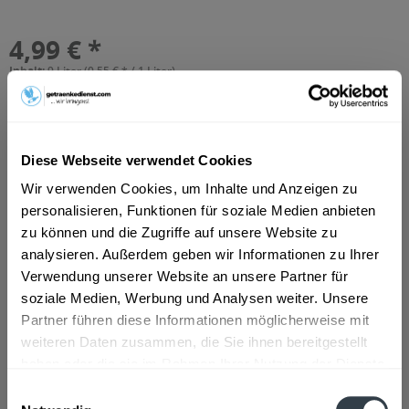
4,99 € *
Inhalt:
9 Liter (0,55 € * / 1 Liter)
inkl. MwSt.
zzgl. Lieferkosten
Vorrätig
MEHRWEG
+3,30 € Pfand
Diese Webseite verwendet Cookies
Wir verwenden Cookies, um Inhalte und Anzeigen zu
In den
Warenkorb
personalisieren, Funktionen für soziale Medien anbieten
Hinzugefügt
zu können und die Zugriffe auf unsere Website zu
analysieren. Außerdem geben wir Informationen zu Ihrer
Artikel-Nr.:
39040
Verwendung unserer Website an unsere Partner für
soziale Medien, Werbung und Analysen weiter. Unsere
Beschreibung
Partner führen diese Informationen möglicherweise mit
mehr
weiteren Daten zusammen, die Sie ihnen bereitgestellt
haben oder die sie im Rahmen Ihrer Nutzung der Dienste
Zutaten und Allergene
gesammelt haben.
Einwilligungsauswahl
Natürliches Mineralwasser mit Kohlensäure versetzt
mehr