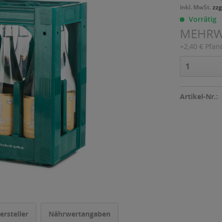
inkl. MwSt.
zzg
Vorrätig
MEHR
+2,40 € Pfan
Artikel-Nr.:
ersteller
Nährwertangaben