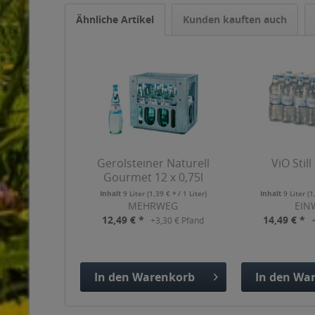
Ähnliche Artikel
Kunden kauften auch
Gerolsteiner Naturell
ViO Still
Gourmet 12 x 0,75l
Inhalt
9 Liter
(1,39 € * / 1 Liter)
Inhalt
9 Liter
(1
MEHRWEG
EIN
12,49 € *
14,49 € *
+3,30 € Pfand
In den
Warenkorb
In den
War
Hinzugefügt
Hinzuge