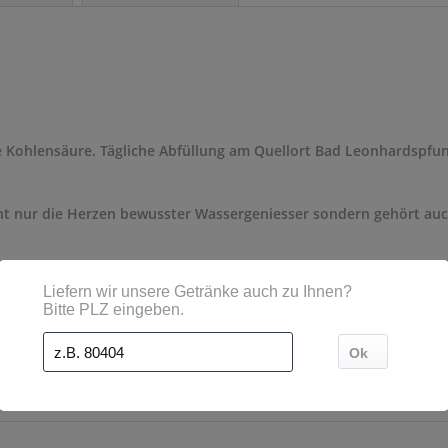
hne Kohlensäure. Tägliche Abfüllung am Quellort Bad Leonhardspfu
icht nur die Herzen bewusster Wassergeniesser sondern gehört auc
- Mehrweg
 l