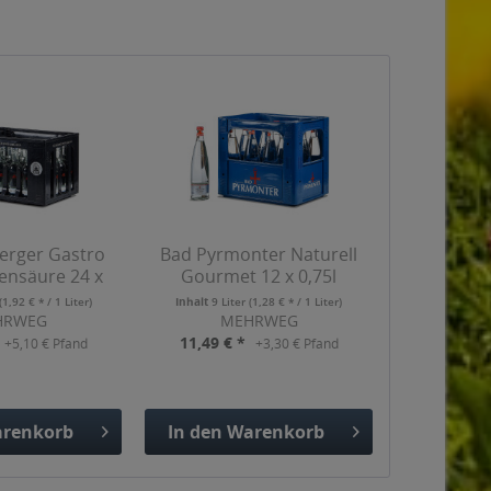
erger Gastro
Bad Pyrmonter Naturell
ensäure 24 x
Gourmet 12 x 0,75l
,25l
(1,92 € * / 1 Liter)
Inhalt
9 Liter
(1,28 € * / 1 Liter)
HRWEG
MEHRWEG
11,49 € *
+5,10 € Pfand
+3,30 € Pfand
renkorb
In den
Warenkorb
gefügt
Hinzugefügt