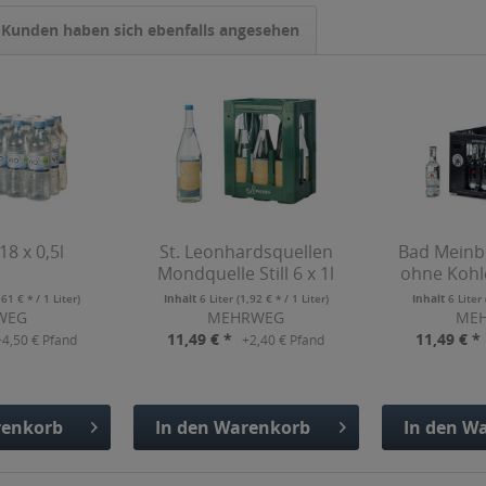
Kunden haben sich ebenfalls angesehen
 18 x 0,5l
St. Leonhardsquellen
Bad Meinb
Mondquelle Still 6 x 1l
ohne Kohl
0
,61 € * / 1 Liter)
Inhalt
6 Liter
(1,92 € * / 1 Liter)
Inhalt
6 Liter
WEG
MEHRWEG
ME
11,49 € *
11,49 € *
+4,50 € Pfand
+2,40 € Pfand
enkorb
In den
Warenkorb
In den
Wa
fügt
Hinzugefügt
Hinzu