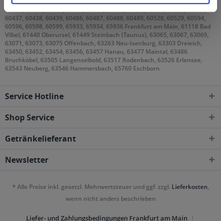
60308, 60311, 60313, 60314, 60316, 60318, 60320, 60322, 60323, 60325,
60326, 60327, 60329, 60385, 60386, 60388, 60389, 60431, 60433, 60435,
60437, 60438, 60439, 60486, 60487, 60488, 60489, 60528, 60529, 60594,
60596, 60598, 60599, 65933, 65934, 65936 Frankfurt am Main, 61118 Bad
Vilbel, 61440 Oberursel, 61449 Steinbach (Taunus), 63065, 63067, 63069,
63071, 63073, 63075 Offenbach, 63263 Neu-Isenburg, 63303 Dreieich,
63450, 63452, 63454, 63456, 63457 Hanau, 63477 Maintal, 63486
Bruchköbel, 63505 Langenselbold, 63517 Rodenbach, 63526 Erlensee,
63543 Neuberg, 63546 Hammersbach, 65760 Eschborn
Service Hotline
Shop Service
Getränkelieferant
Newsletter
* Alle Preise inkl. gesetzl. Mehrwertsteuer und ggf. zzgl.
Lieferkosten
,
wenn nicht anders beschrieben
Liefer- und Zahlungsbedingungen Frankfurt am Main