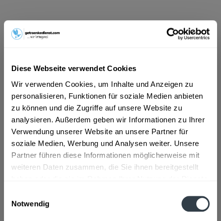
7,49 € *
Inhalt:
12 Liter (0,62 € * / 1 Liter)
inkl. MwSt.
ggf. zzgl. Erschwerniszuschlag
Vorrätig
Diese Webseite verwendet Cookies
MEHRWEG
Wir verwenden Cookies, um Inhalte und Anzeigen zu
+3,30 € Pfand
personalisieren, Funktionen für soziale Medien anbieten
In den
Warenkorb
zu können und die Zugriffe auf unsere Website zu
analysieren. Außerdem geben wir Informationen zu Ihrer
Hinzugefügt
Verwendung unserer Website an unsere Partner für
Artikel-Nr.:
15554
soziale Medien, Werbung und Analysen weiter. Unsere
Partner führen diese Informationen möglicherweise mit
Beschreibung
weiteren Daten zusammen, die Sie ihnen bereitgestellt
mehr
haben oder die sie im Rahmen Ihrer Nutzung der Dienste
gesammelt haben.
Einwilligungsauswahl
Zutaten und Allergene
Notwendig
Datenschutzbestimmungen
Natürliches Mineralwasser
mehr